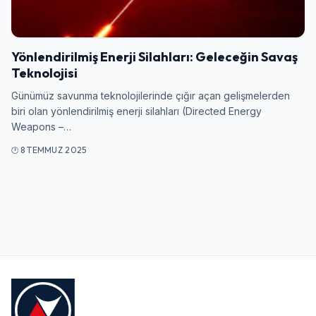
Giriş Yap
Yönlendirilmiş Enerji Silahları: Geleceğin Savaş
Kullanıcı Adı veya E-posta
Teknolojisi
Günümüz savunma teknolojilerinde çığır açan gelişmelerden
biri olan yönlendirilmiş enerji silahları (Directed Energy
Weapons –…
Şifre
8 TEMMUZ 2025
Beni Hatırla
Şifremi Unuttum
Giriş Yap