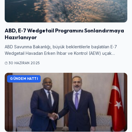
ABD, E‑7 Wedgetail Programını Sonlandırmaya
Hazırlanıyor
ABD Savunma Bakanlığı, büyük beklentilerle başlatılan E‑7
Wedgetail Havadan Erken İhbar ve Kontrol (AEW) uçak…
30 HAZIRAN 2025
GÜNDEM HATTI