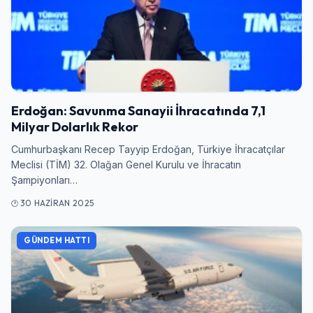
Kullanıcı Adı veya E-posta
Şifre
Erdoğan: Savunma Sanayii İhracatında 7,1
Milyar Dolarlık Rekor
Beni Hatırla
Şifremi Unuttum
Cumhurbaşkanı Recep Tayyip Erdoğan, Türkiye İhracatçılar
Meclisi (TİM) 32. Olağan Genel Kurulu ve İhracatın
Şampiyonları…
Giriş Yap
30 HAZIRAN 2025
GÜNDEM HATTI