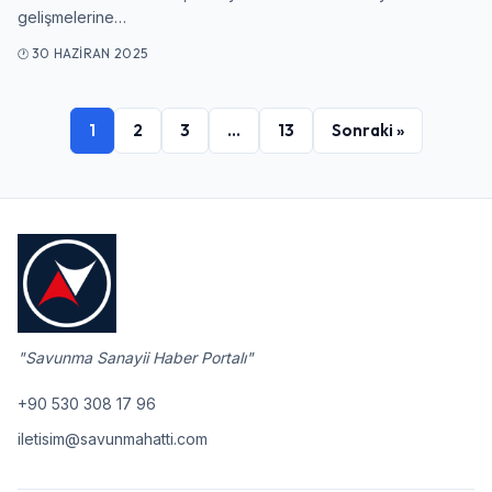
gelişmelerine…
30 HAZIRAN 2025
1
2
3
…
13
Sonraki »
"Savunma Sanayii Haber Portalı"
+90 530 308 17 96
iletisim@savunmahatti.com