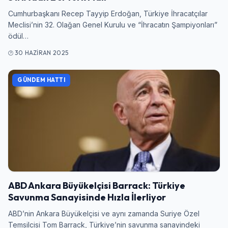
Cumhurbaşkanı Recep Tayyip Erdoğan, Türkiye İhracatçılar
Meclisi’nin 32. Olağan Genel Kurulu ve “İhracatın Şampiyonları”
ödül…
30 HAZIRAN 2025
GÜNDEM HATTI
ABD Ankara Büyükelçisi Barrack: Türkiye
Savunma Sanayisinde Hızla İlerliyor
ABD’nin Ankara Büyükelçisi ve aynı zamanda Suriye Özel
Temsilcisi Tom Barrack, Türkiye’nin savunma sanayindeki