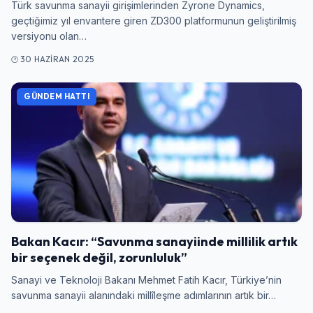
Türk savunma sanayii girişimlerinden Zyrone Dynamics,
geçtiğimiz yıl envantere giren ZD300 platformunun geliştirilmiş
versiyonu olan…
30 HAZIRAN 2025
GÜNDEM HATTI
Bakan Kacır: “Savunma sanayiinde millilik artık
bir seçenek değil, zorunluluk”
Sanayi ve Teknoloji Bakanı Mehmet Fatih Kacır, Türkiye’nin
savunma sanayii alanındaki millîleşme adımlarının artık bir…