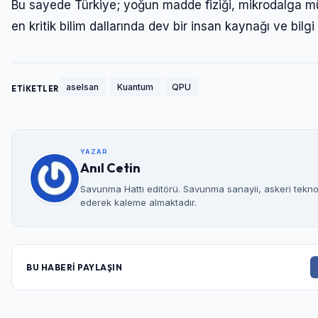
Bu sayede Türkiye; yoğun madde fiziği, mikrodalga mühe
en kritik bilim dallarında dev bir insan kaynağı ve bilg
aselsan
Kuantum
QPU
ETİKETLER
YAZAR
Anıl Cetin
Savunma Hattı editörü. Savunma sanayii, askeri teknolo
ederek kaleme almaktadır.
BU HABERİ PAYLAŞIN