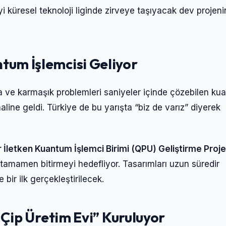
i küresel teknoloji liginde zirveye taşıyacak dev projen
ntum İşlemcisi Geliyo
r
sa ve karmaşık problemleri saniyeler içinde çözebilen k
haline geldi. Türkiye de bu yarışta “biz de varız” diyerek
 İletken Kuantum İşlemci Birimi (QPU) Geliştirme Proje
ı tamamen bitirmeyi hedefliyor. Tasarımları uzun süredir
 bir ilk gerçekleştirilecek.
Giriş Yap
ip Üretim Evi” Kuruluyor