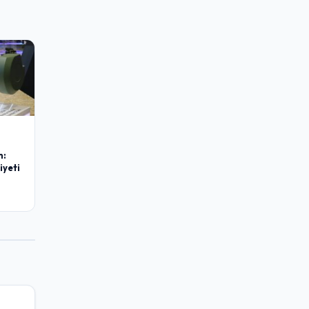
m:
iyeti