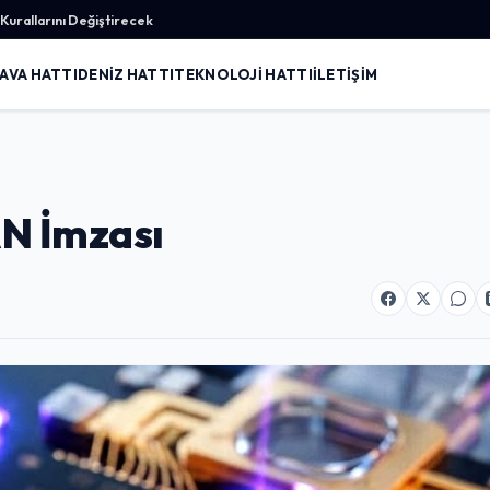
urallarını Değiştirecek
AVA HATTI
DENIZ HATTI
TEKNOLOJI HATTI
İLETIŞIM
N İmzası