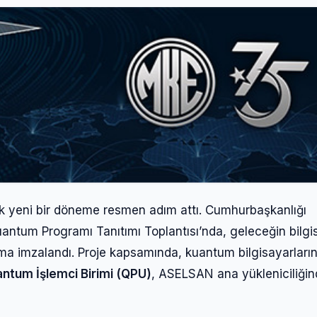
cak yeni bir döneme resmen adım attı. Cumhurbaşkanlığı
ntum Programı Tanıtımı Toplantısı’nda, geleceğin bilgi
laşma imzalandı. Proje kapsamında, kuantum bilgisayarları
antum İşlemci Birimi (QPU)
, ASELSAN ana yükleniciliği