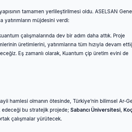
ltyapısının tamamen yerlileştirilmesi oldu. ASELSAN Gene
Kullanıcı Adı veya E-posta
 yatırımların müjdesini verdi:
kuantum çalışmalarında dev bir adım daha attık. Proje
Şifre
lerinin üretimlerini, yatırımlarına tüm hızıyla devam etti
ireceğiz. Eş zamanlı olarak, Kuantum çip üretim evini de
Beni Hatırla
Şifremi Unuttum
Giriş Yap
ayii hamlesi olmanın ötesinde, Türkiye’nin bilimsel Ar-G
k edeceği bu stratejik projede;
Sabancı Üniversitesi
,
Ko
ortak çalışmalar yürütecek.