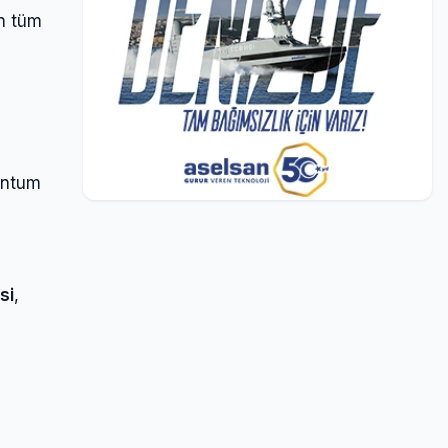
in tüm
uantum
si
,