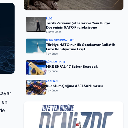
BLOG
Tarihi Zirvenin Şifreleri ve Yeni Dünya
Düzeninin NATO Projeksiyonu
4 hafta önce
DENIZ SAVUNMA HATTI
Türkiye NATO’nun İlk Gemisavar Balistik
Füze Kabiliyetine Erişti
1 ay önce
GÜNDEM HATTI
MKE ENFAL-17 Ezber Bozacak
1 ay önce
ASELSAN
Kuantum Çağına ASELSAN İmzası
1 ay önce
sayar
n en
nde