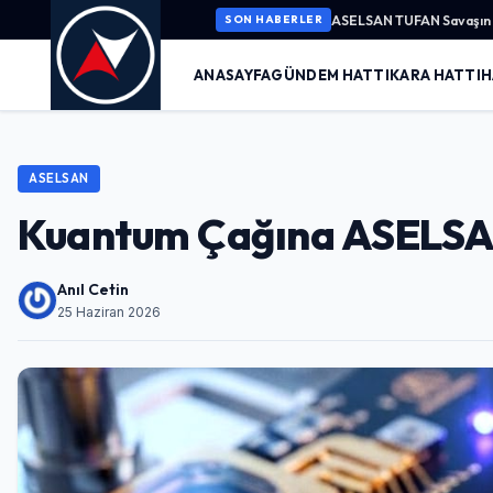
ASELSAN TUFAN Savaşın K
SON HABERLER
ANASAYFA
GÜNDEM HATTI
KARA HATTI
H
ASELSAN
Kuantum Çağına ASELSA
Anıl Cetin
25 Haziran 2026