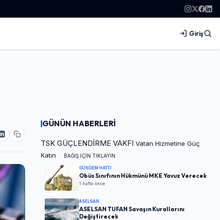
Giriş
GÜNÜN HABERLERİ
TSK GÜÇLENDİRME VAKFI
Vatan Hizmetine Güç
Katın
BAĞIŞ İÇİN TIKLAYIN
GÜNDEM HATTI
Obüs Sınıfının Hükmünü MKE Yavuz Verecek
1 hafta önce
ASELSAN
ASELSAN TUFAN Savaşın Kurallarını
Değiştirecek