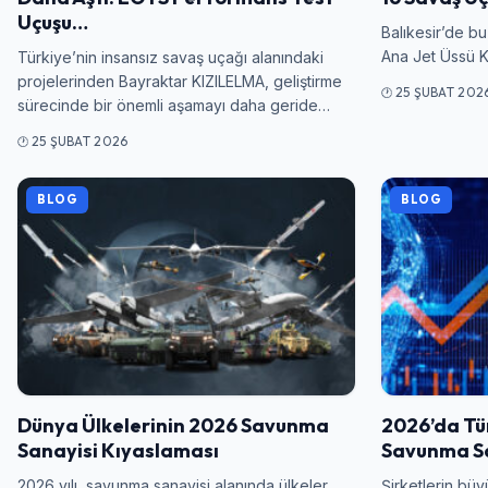
Uçuşu…
Balıkesir’de bu
Ana Jet Üssü Ko
Türkiye’nin insansız savaş uçağı alanındaki
projelerinden Bayraktar KIZILELMA, geliştirme
25 ŞUBAT 202
sürecinde bir önemli aşamayı daha geride…
25 ŞUBAT 2026
BLOG
BLOG
Dünya Ülkelerinin 2026 Savunma
2026’da Tür
Sanayisi Kıyaslaması
Savunma Sa
2026 yılı, savunma sanayisi alanında ülkeler
Şirketlerin büy