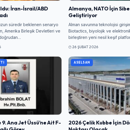
du: İran-İsrail/ABD
Almanya, NATO İçin Sibe
ladı
Geliştiriyor
uzun süredir beklenen senaryo
Alman savunma teknolojisi giri
an, Amerika Birleşik Devletleri ve
Biotactics, biyolojik ve elektroni
a doğrudan…
birleştiren yeni nesil keşif platfo
6
26 ŞUBAT 2026
TI
ASELSAN
Giriş Yap
 9. Ana Jet Üssü’ne Ait F-
2026 Çelik Kubbe İçin D
Kullanıcı Adı veya E-posta
çağı Görev…
Noktası Olacak