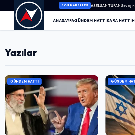
ASELSAN TUFAN Savaşın K
SON HABERLER
ANASAYFA
GÜNDEM HATTI
KARA HATTI
H
Yazılar
GÜNDEM HATTI
GÜNDEM HAT