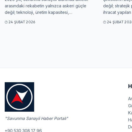
arasındaki rekabetin yalnızca askeri güçle
değil; stratejik 
değil; teknoloji, üretim kapasitesi,…
ihracat yapılan
24 ŞUBAT 2026
24 ŞUBAT 202
H
A
G
Ka
"Savunma Sanayii Haber Portalı"
H
D
+90 530 308 17 96