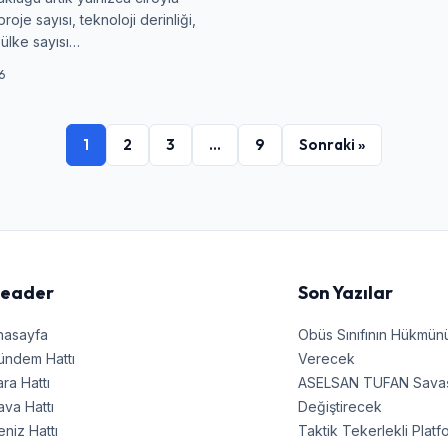
proje sayısı, teknoloji derinliği,
 ülke sayısı…
6
1
2
3
…
9
Sonraki »
eader
Son Yazılar
nasayfa
Obüs Sınıfının Hükmü
ündem Hattı
Verecek
ra Hattı
ASELSAN TUFAN Savaşın
ava Hattı
Değiştirecek
eniz Hattı
Taktik Tekerlekli Platfo