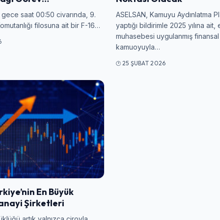
 gece saat 00:50 civarında, 9.
ASELSAN, Kamuyu Aydınlatma Pl
mutanlığı filosuna ait bir F-16…
yaptığı bildirimle 2025 yılına ait,
Şifre
muhasebesi uygulanmış finansal 
6
kamuoyuyla…
25 ŞUBAT 2026
Beni Hatırla
Şifremi Unuttum
Giriş Yap
kiye’nin En Büyük
nayi Şirketleri
üklüğü artık yalnızca ciroyla