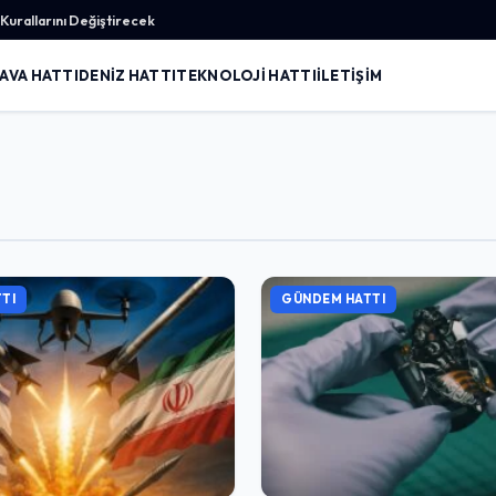
urallarını Değiştirecek
AVA HATTI
DENIZ HATTI
TEKNOLOJI HATTI
İLETIŞIM
TI
GÜNDEM HATTI