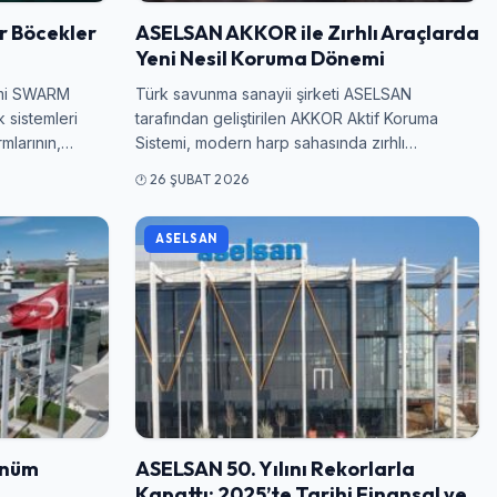
r Böcekler
ASELSAN AKKOR ile Zırhlı Araçlarda
Yeni Nesil Koruma Dönemi
şimi SWARM
Türk savunma sanayii şirketi ASELSAN
k sistemleri
tarafından geliştirilen AKKOR Aktif Koruma
rmlarının,…
Sistemi, modern harp sahasında zırhlı…
26 ŞUBAT 2026
ASELSAN
önüm
ASELSAN 50. Yılını Rekorlarla
Kapattı: 2025’te Tarihi Finansal ve