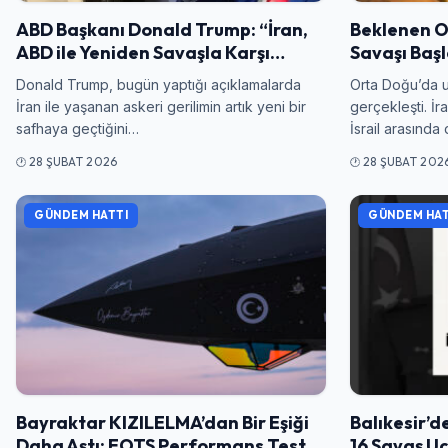
ABD Başkanı Donald Trump: “İran,
Beklenen Ol
ABD ile Yeniden Savaşla Karşı…
Savaşı Baş
Donald Trump, bugün yaptığı açıklamalarda
Orta Doğu’da 
İran ile yaşanan askeri gerilimin artık yeni bir
gerçekleşti. İr
safhaya geçtiğini…
İsrail arasınd
28 ŞUBAT 2026
28 ŞUBAT 202
GÜNDEM HATTI
GÜNDEM HAT
Bayraktar KIZILELMA’dan Bir Eşiği
Balıkesir’de
Daha Aştı: EOTS Performans Test
16 Savaş U