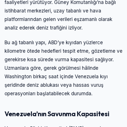
faaliyetleri yürütüyor. Güney Komutanlığı’na bağlı
Şifre
istihbarat merkezleri, uzay tabanlı ve hava
platformlarından gelen verileri eşzamanlı olarak
analiz ederek deniz trafiğini izliyor.
Beni Hatırla
Şifremi Unuttum
Bu ağ tabanlı yapı, ABD’ye kıyıdan yüzlerce
Giriş Yap
kilometre ötede hedefleri tespit etme, gözetleme ve
gerekirse kısa sürede vurma kapasitesi sağlıyor.
Uzmanlara göre, gerek görülmesi hâlinde
Washington birkaç saat içinde Venezuela kıyı
şeridinde deniz ablukası veya hassas vuruş
operasyonları başlatabilecek durumda.
Venezuela’nın Savunma Kapasitesi