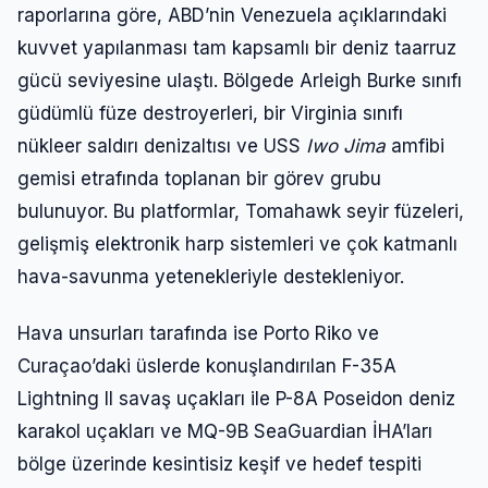
raporlarına göre, ABD’nin Venezuela açıklarındaki
kuvvet yapılanması tam kapsamlı bir deniz taarruz
gücü seviyesine ulaştı. Bölgede Arleigh Burke sınıfı
güdümlü füze destroyerleri, bir Virginia sınıfı
nükleer saldırı denizaltısı ve USS
Iwo Jima
amfibi
gemisi etrafında toplanan bir görev grubu
bulunuyor. Bu platformlar, Tomahawk seyir füzeleri,
gelişmiş elektronik harp sistemleri ve çok katmanlı
hava-savunma yetenekleriyle destekleniyor.
Hava unsurları tarafında ise Porto Riko ve
Giriş Yap
Curaçao’daki üslerde konuşlandırılan F-35A
Lightning II savaş uçakları ile P-8A Poseidon deniz
Kullanıcı Adı veya E-posta
karakol uçakları ve MQ-9B SeaGuardian İHA’ları
bölge üzerinde kesintisiz keşif ve hedef tespiti