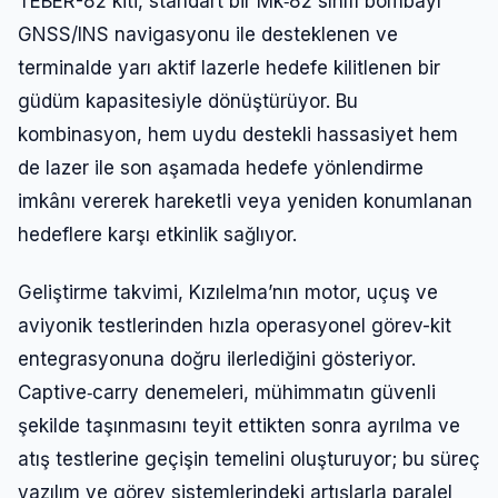
TEBER-82 kiti, standart bir Mk‑82 sınıfı bombayı
GNSS/INS navigasyonu ile desteklenen ve
terminalde yarı aktif lazerle hedefe kilitlenen bir
güdüm kapasitesiyle dönüştürüyor. Bu
kombinasyon, hem uydu destekli hassasiyet hem
de lazer ile son aşamada hedefe yönlendirme
imkânı vererek hareketli veya yeniden konumlanan
hedeflere karşı etkinlik sağlıyor.
Geliştirme takvimi, Kızılelma’nın motor, uçuş ve
aviyonik testlerinden hızla operasyonel görev-kit
entegrasyonuna doğru ilerlediğini gösteriyor.
Captive‑carry denemeleri, mühimmatın güvenli
şekilde taşınmasını teyit ettikten sonra ayrılma ve
atış testlerine geçişin temelini oluşturuyor; bu süreç
yazılım ve görev sistemlerindeki artışlarla paralel