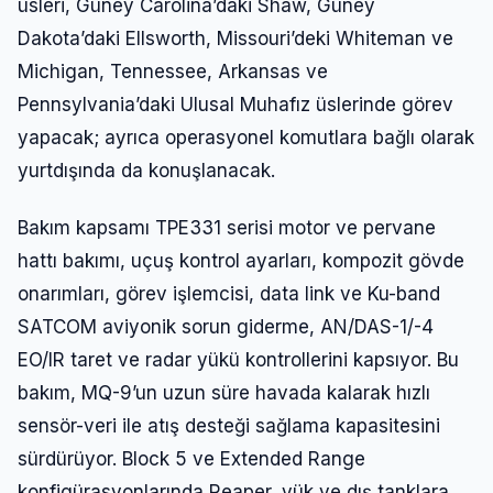
üsleri, Güney Carolina’daki Shaw, Güney
Dakota’daki Ellsworth, Missouri’deki Whiteman ve
Michigan, Tennessee, Arkansas ve
Pennsylvania’daki Ulusal Muhafız üslerinde görev
yapacak; ayrıca operasyonel komutlara bağlı olarak
yurtdışında da konuşlanacak.
Bakım kapsamı TPE331 serisi motor ve pervane
hattı bakımı, uçuş kontrol ayarları, kompozit gövde
onarımları, görev işlemcisi, data link ve Ku-band
SATCOM aviyonik sorun giderme, AN/DAS-1/-4
EO/IR taret ve radar yükü kontrollerini kapsıyor. Bu
bakım, MQ-9’un uzun süre havada kalarak hızlı
sensör-veri ile atış desteği sağlama kapasitesini
sürdürüyor. Block 5 ve Extended Range
konfigürasyonlarında Reaper, yük ve dış tanklara