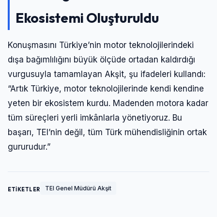
Şifre
Ekosistemi Oluşturuldu
Konuşmasını Türkiye’nin motor teknolojilerindeki
Beni Hatırla
Şifremi Unuttum
dışa bağımlılığını büyük ölçüde ortadan kaldırdığı
vurgusuyla tamamlayan Akşit, şu ifadeleri kullandı:
Giriş Yap
“Artık Türkiye, motor teknolojilerinde kendi kendine
yeten bir ekosistem kurdu. Madenden motora kadar
tüm süreçleri yerli imkânlarla yönetiyoruz. Bu
başarı, TEI’nin değil, tüm Türk mühendisliğinin ortak
gururudur.”
TEI Genel Müdürü Akşit
ETİKETLER