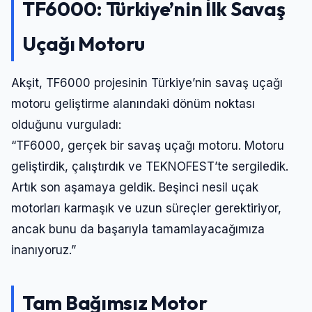
TF6000: Türkiye’nin İlk Savaş
Uçağı Motoru
Akşit, TF6000 projesinin Türkiye’nin savaş uçağı
motoru geliştirme alanındaki dönüm noktası
olduğunu vurguladı:
“TF6000, gerçek bir savaş uçağı motoru. Motoru
geliştirdik, çalıştırdık ve TEKNOFEST’te sergiledik.
Artık son aşamaya geldik. Beşinci nesil uçak
motorları karmaşık ve uzun süreçler gerektiriyor,
Giriş Yap
ancak bunu da başarıyla tamamlayacağımıza
inanıyoruz.”
Kullanıcı Adı veya E-posta
Tam Bağımsız Motor