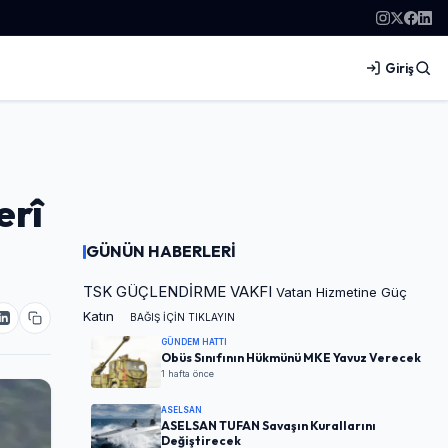
Giriş
erî
GÜNÜN HABERLERİ
TSK GÜÇLENDİRME VAKFI
Vatan Hizmetine Güç
Katın
BAĞIŞ İÇİN TIKLAYIN
GÜNDEM HATTI
Obüs Sınıfının Hükmünü MKE Yavuz Verecek
1 hafta önce
ASELSAN
ASELSAN TUFAN Savaşın Kurallarını
Değiştirecek