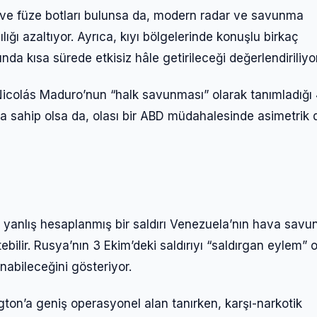
 ve füze botları bulunsa da, modern radar ve savunma
ığı azaltıyor. Ayrıca, kıyı bölgelerinde konuşlu birkaç
Giriş Yap
a kısa sürede etkisiz hâle getirileceği değerlendiriliyor
icolás Maduro’nun “halk savunması” olarak tanımladığı
a sahip olsa da, olası bir ABD müdahalesinde asimetrik d
 yanlış hesaplanmış bir saldırı Venezuela’nın hava sav
ebilir. Rusya’nın 3 Ekim’deki saldırıyı “saldırgan eylem” 
anabileceğini gösteriyor.
gton’a geniş operasyonel alan tanırken, karşı-narkotik