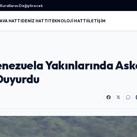
urallarını Değiştirecek
AVA HATTI
DENIZ HATTI
TEKNOLOJI HATTI
İLETIŞIM
nezuela Yakınlarında Ask
 Duyurdu