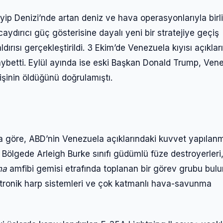
ip Denizi’nde artan deniz ve hava operasyonlarıyla birl
aydırıcı güç gösterisine dayalı yeni bir stratejiye geçiş
rısı gerçekleştirildi. 3 Ekim’de Venezuela kıyısı açıklar
kaybetti. Eylül ayında ise eski Başkan Donald Trump, Ven
kişinin öldüğünü doğrulamıştı.
a göre, ABD’nin Venezuela açıklarındaki kuvvet yapılan
 Bölgede Arleigh Burke sınıfı güdümlü füze destroyerleri,
ma
amfibi gemisi etrafında toplanan bir görev grubu bulu
ektronik harp sistemleri ve çok katmanlı hava-savunma