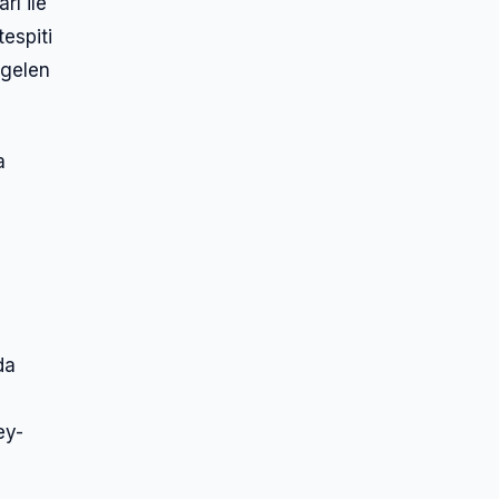
rı ile
espiti
 gelen
a
da
ey-