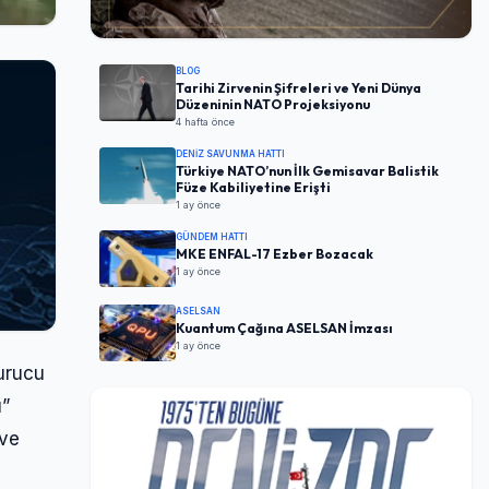
BLOG
Tarihi Zirvenin Şifreleri ve Yeni Dünya
Düzeninin NATO Projeksiyonu
4 hafta önce
DENIZ SAVUNMA HATTI
Türkiye NATO’nun İlk Gemisavar Balistik
Füze Kabiliyetine Erişti
1 ay önce
GÜNDEM HATTI
MKE ENFAL-17 Ezber Bozacak
1 ay önce
ASELSAN
Kuantum Çağına ASELSAN İmzası
1 ay önce
urucu
u”
 ve