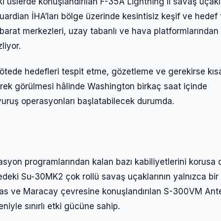
i üslerde konuşlandırılan F-35A Lightning II savaş uçakla
dian İHA’ları bölge üzerinde kesintisiz keşif ve hedef t
ihbarat merkezleri, uzay tabanlı ve hava platformlarından
liyor.
 ötede hedefleri tespit etme, gözetleme ve gerekirse kıs
rek görülmesi hâlinde Washington birkaç saat içinde
Giriş Yap
vuruş operasyonları başlatabilecek durumda.
Kullanıcı Adı veya E-posta
syon programlarından kalan bazı kabiliyetlerini korusa 
kedeki Su-30MK2 çok rollü savaş uçaklarının yalnızca bir
Şifre
racas ve Maracay çevresine konuşlandırılan S-300VM Ant
iyle sınırlı etki gücüne sahip.
Beni Hatırla
Şifremi Unuttum