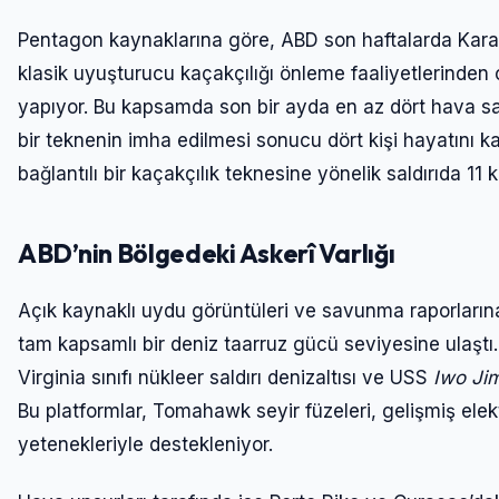
Pentagon kaynaklarına göre, ABD son haftalarda Karay
klasik uyuşturucu kaçakçılığı önleme faaliyetlerinden c
yapıyor. Bu kapsamda son bir ayda en az dört hava saldı
bir teknenin imha edilmesi sonucu dört kişi hayatını 
bağlantılı bir kaçakçılık teknesine yönelik saldırıda 11 
ABD’nin Bölgedeki Askerî Varlığı
Açık kaynaklı uydu görüntüleri ve savunma raporların
tam kapsamlı bir deniz taarruz gücü seviyesine ulaştı.
Virginia sınıfı nükleer saldırı denizaltısı ve USS
Iwo Ji
Bu platformlar, Tomahawk seyir füzeleri, gelişmiş el
yetenekleriyle destekleniyor.