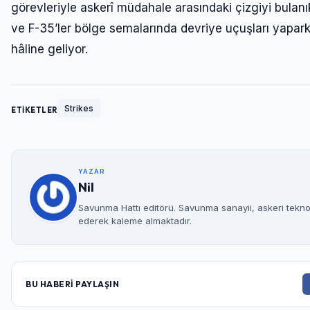
görevleriyle askerî müdahale arasındaki çizgiyi bulanık
ve F-35’ler bölge semalarında devriye uçuşları yapar
hâline geliyor.
Strikes
ETİKETLER
YAZAR
Nil
Savunma Hattı editörü. Savunma sanayii, askeri teknolo
ederek kaleme almaktadır.
BU HABERİ PAYLAŞIN