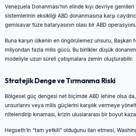
Venezuela Donanması’nın elinde kıyı devriye gemileri
sistemlerinin eksikliği ABD donanmasına karşı caydırıcıl
gemisavar füze bataryasının olası bir ABD operasyonund
Buna karşın ülkenin en öngörülemez unsuru, Başkan N
milyondan fazla milis gücü. Bu birlikler düşük donanım
modeliyle uzun süreli çatışmalara zemin oluşturabilir.
Stratejik Denge ve Tırmanma Riski
Bölgesel güç dengesi net biçimde ABD lehine olsa da,
unsurlarını veya milis güçlerini karşılık vermeye yönelt
nitelendirip kınaması, krizin uluslararası bir boyut kaz
Hegseth’in “tam yetkili” olduğunu ilan etmesi, Washin