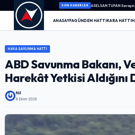
ASELSAN TUFAN Savaşın K
SON HABERLER
ANASAYFA
GÜNDEM HATTI
KARA HATTI
H
HAVA SAVUNMA HATTI
ABD Savunma Bakanı, Ve
Harekât Yetkisi Aldığını
Nil
6 Ekim 2025