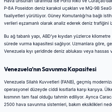
Hava unsurları tarafında ise Porto Riko ve Curaçao’dak
P-8A Poseidon deniz karakol uçakları ve MQ-9B SeaGuar
faaliyetleri yürütüyor. Güney Komutanlığı’na bağlı ist
verileri eşzamanlı olarak analiz ederek deniz trafiğini iz
Bu ağ tabanlı yapı, ABD’ye kıyıdan yüzlerce kilometre
sürede vurma kapasitesi sağlıyor. Uzmanlara göre, ge
Venezuela kıyı şeridinde deniz ablukası veya hassas 
Venezuela’nın Savunma Kapasitesi
Venezuela Silahlı Kuvvetleri (FANB), geçmiş moderniza
operasyonel düzeyde ciddi kısıtlarla karşı karşıya. Ül
kısmının tam faal olduğu tahmin ediliyor. Ayrıca Ca
2500 hava savunma sistemleri, bakım eksiklikleri neden