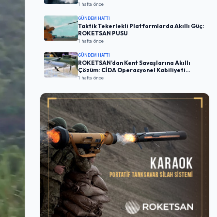
1 hafta önce
GÜNDEM HATTI
Taktik Tekerlekli Platformlarda Akıllı Güç:
ROKETSAN PUSU
1 hafta önce
GÜNDEM HATTI
ROKETSAN’dan Kent Savaşlarına Akıllı
Çözüm: CİDA Operasyonel Kabiliyeti
Artırıyor
1 hafta önce