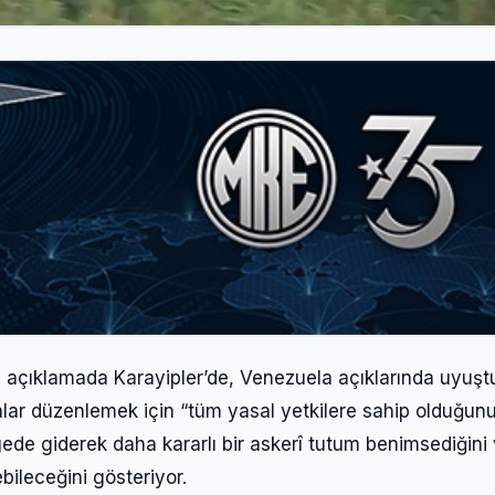
açıklamada Karayipler’de, Venezuela açıklarında uyuşt
lar düzenlemek için “tüm yasal yetkilere sahip olduğun
gede giderek daha kararlı bir askerî tutum benimsediğini
ebileceğini gösteriyor.