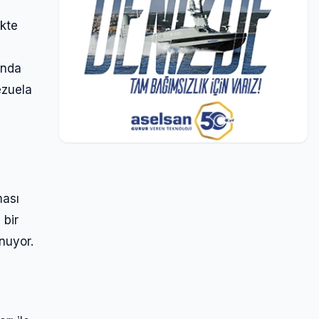
ikte
ında
ezuela
ması
 bir
nuyor.