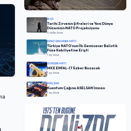
BLOG
Tarihi Zirvenin Şifreleri ve Yeni Dünya
Düzeninin NATO Projeksiyonu
4 hafta önce
DENIZ SAVUNMA HATTI
Türkiye NATO’nun İlk Gemisavar Balistik
Füze Kabiliyetine Erişti
1 ay önce
GÜNDEM HATTI
MKE ENFAL-17 Ezber Bozacak
1 ay önce
ASELSAN
Kuantum Çağına ASELSAN İmzası
1 ay önce
rma
ı