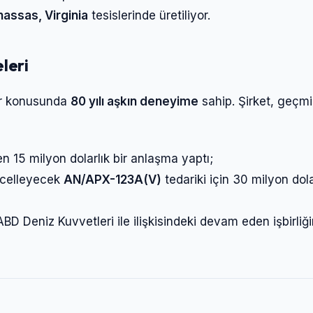
assas, Virginia
tesislerinde üretiliyor.
leri
ler konusunda
80 yılı aşkın deneyime
sahip. Şirket, geçmi
en 15 milyon dolarlık bir anlaşma yaptı;
üncelleyecek
AN/APX-123A(V)
tedariki için 30 milyon dola
D Deniz Kuvvetleri ile ilişkisindeki devam eden işbirliği