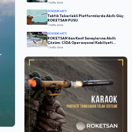
1 hafta önce
GÜNDEM HATTI
Taktik Tekerlekli Platformlarda Akıllı Güç:
ROKETSAN PUSU
1 hafta önce
GÜNDEM HATTI
ROKETSAN’dan Kent Savaşlarına Akıllı
Çözüm: CİDA Operasyonel Kabiliyeti
Artırıyor
1 hafta önce