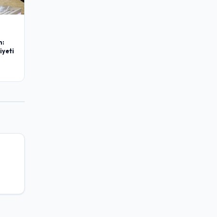
m:
iyeti