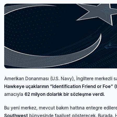
Amerikan Donanması (U.S. Navy), İngiltere merkezli 
Hawkeye uçaklarının “Identification Friend or Foe” (
amacıyla
62 milyon dolarlık bir sözleşme verdi.
Bu yeni merkez, mevcut bakım hattına entegre edile
Southwest
bünyesinde faaliyet gösterecek. Burada,