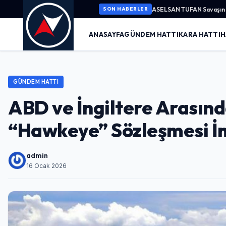
ASELSAN TUFAN Savaşın K
SON HABERLER
ANASAYFA
GÜNDEM HATTI
KARA HATTI
H
GÜNDEM HATTI
ABD ve İngiltere Arasınd
“Hawkeye” Sözleşmesi İ
admin
16 Ocak 2026