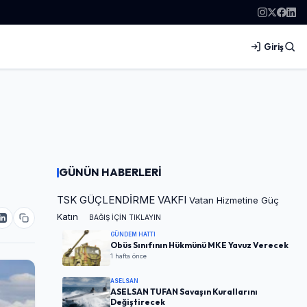
Giriş
GÜNÜN HABERLERİ
TSK GÜÇLENDİRME VAKFI
Vatan Hizmetine Güç
Katın
BAĞIŞ İÇİN TIKLAYIN
GÜNDEM HATTI
Obüs Sınıfının Hükmünü MKE Yavuz Verecek
1 hafta önce
ASELSAN
ASELSAN TUFAN Savaşın Kurallarını
Değiştirecek