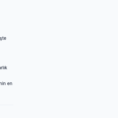
şte
rlık
nin en