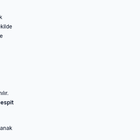
k
kilde
ne
lır.
espit
olanak