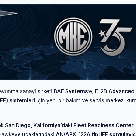
savunma sanayi şirketi
BAE Systems
’e,
E-2D Advanced
IFF) sistemleri
için yeni bir bakım ve servis merkezi ku
rek
San Diego, Kaliforniya’daki Fleet Readiness Center
 Hawkeye uçaklarındaki
AN/APX-122A tipi IFF sorgulayıc