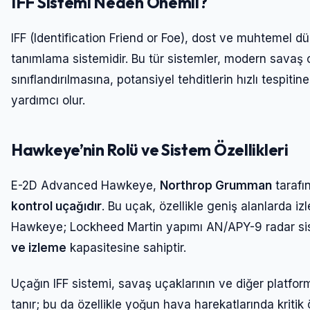
IFF Sistemi Neden Önemli?
IFF (Identification Friend or Foe), dost ve muhtemel dü
tanımlama sistemidir. Bu tür sistemler, modern savaş o
sınıflandırılmasına, potansiyel tehditlerin hızlı tespi
yardımcı olur.
Hawkeye’nin Rolü ve Sistem Özellikleri
E-2D Advanced Hawkeye,
Northrop Grumman
tarafı
kontrol uçağıdır
. Bu uçak, özellikle geniş alanlarda izl
Hawkeye; Lockheed Martin yapımı AN/APY-9 radar sis
ve izleme
kapasitesine sahiptir.
Uçağın IFF sistemi, savaş uçaklarının ve diğer platform
tanır; bu da özellikle yoğun hava harekatlarında kritik