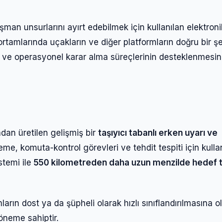
şman unsurlarını ayırt edebilmek için kullanılan elektroni
rtamlarında uçakların ve diğer platformların doğru bir şe
tine ve operasyonel karar alma süreçlerinin desteklenmesi
Giriş Yap
Kullanıcı Adı veya E-posta
ndan üretilen gelişmiş bir
taşıyıcı tabanlı erken uyarı ve
Şifre
eme, komuta-kontrol görevleri ve tehdit tespiti için kullanı
temi ile
550 kilometreden daha uzun menzilde hedef t
Beni Hatırla
Şifremi Unuttum
ların dost ya da şüpheli olarak hızlı sınıflandırılmasına 
Giriş Yap
 öneme sahiptir.