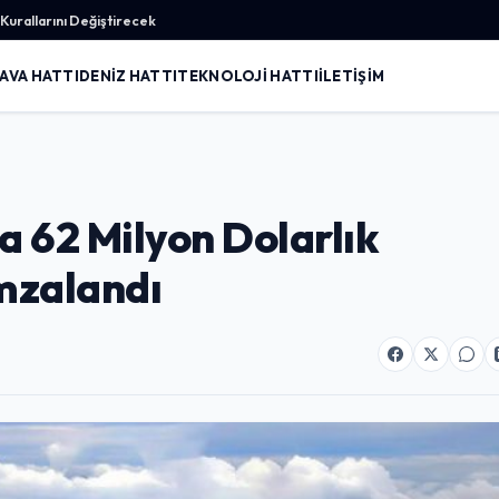
urallarını Değiştirecek
AVA HATTI
DENIZ HATTI
TEKNOLOJI HATTI
İLETIŞIM
a 62 Milyon Dolarlık
mzalandı