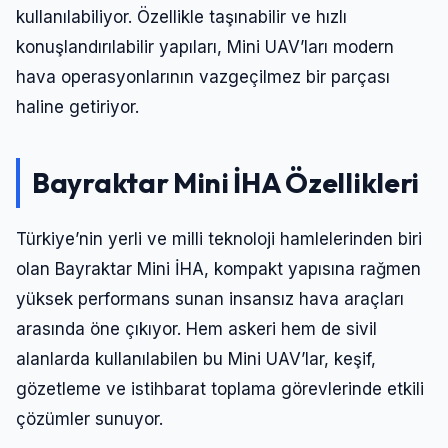
kullanılabiliyor. Özellikle taşınabilir ve hızlı
konuşlandırılabilir yapıları, Mini UAV’ları modern
hava operasyonlarının vazgeçilmez bir parçası
haline getiriyor.
Giriş Yap
Bayraktar Mini İHA Özellikleri
Kullanıcı Adı veya E-posta
Türkiye’nin yerli ve milli teknoloji hamlelerinden biri
olan Bayraktar Mini İHA, kompakt yapısına rağmen
yüksek performans sunan insansız hava araçları
Şifre
arasında öne çıkıyor. Hem askeri hem de sivil
alanlarda kullanılabilen bu Mini UAV’lar, keşif,
gözetleme ve istihbarat toplama görevlerinde etkili
Beni Hatırla
Şifremi Unuttum
çözümler sunuyor.