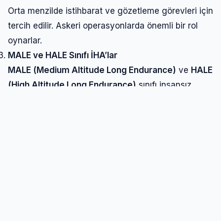
Orta menzilde istihbarat ve gözetleme görevleri için
tercih edilir. Askeri operasyonlarda önemli bir rol
oynarlar.
MALE ve HALE Sınıfı İHA’lar
MALE (Medium Altitude Long Endurance)
ve
HALE
(High Altitude Long Endurance)
sınıfı insansız
hava araçları, uzun süreli görevlerde binlerce metre
irtifaya kadar çıkarak geniş bölgeleri izleyebilir.
Silahlı İHA’lar (SİHA)
Türkiye’nin de bu alanda dünyada öncü olduğu
sistemlerdir. Taarruz görevlerinde kullanılır ve
yüksek hassasiyetli mühimmat taşıyabilir.
İnsansız Hava Araçlarının