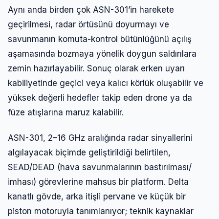
Aynı anda birden çok ASN-301’in harekete
geçirilmesi, radar örtüsünü doyurmayı ve
savunmanın komuta-kontrol bütünlüğünü açılış
aşamasında bozmaya yönelik doygun saldırılara
zemin hazırlayabilir. Sonuç olarak erken uyarı
kabiliyetinde geçici veya kalıcı körlük oluşabilir ve
yüksek değerli hedefler takip eden drone ya da
füze atışlarına maruz kalabilir.
ASN-301, 2–16 GHz aralığında radar sinyallerini
Giriş Yap
algılayacak biçimde geliştirildiği belirtilen,
SEAD/DEAD (hava savunmalarının bastırılması/
imhası) görevlerine mahsus bir platform. Delta
Kullanıcı Adı veya E-posta
kanatlı gövde, arka itişli pervane ve küçük bir
piston motoruyla tanımlanıyor; teknik kaynaklar