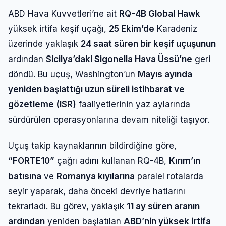
ABD Hava Kuvvetleri’ne ait
RQ-4B Global Hawk
yüksek irtifa keşif uçağı,
25 Ekim’de
Karadeniz
üzerinde yaklaşık
24 saat süren bir keşif uçuşunun
ardından
Sicilya’daki Sigonella Hava Üssü’ne
geri
döndü. Bu uçuş, Washington’un
Mayıs ayında
yeniden başlattığı uzun süreli istihbarat ve
gözetleme (ISR)
faaliyetlerinin yaz aylarında
sürdürülen operasyonlarına devam niteliği taşıyor.
Uçuş takip kaynaklarının bildirdiğine göre,
“FORTE10”
çağrı adını kullanan RQ-4B,
Kırım’ın
batısına
ve
Romanya kıyılarına
paralel rotalarda
seyir yaparak, daha önceki devriye hatlarını
tekrarladı. Bu görev, yaklaşık
11 ay süren aranın
ardından
yeniden başlatılan
ABD’nin yüksek irtifa