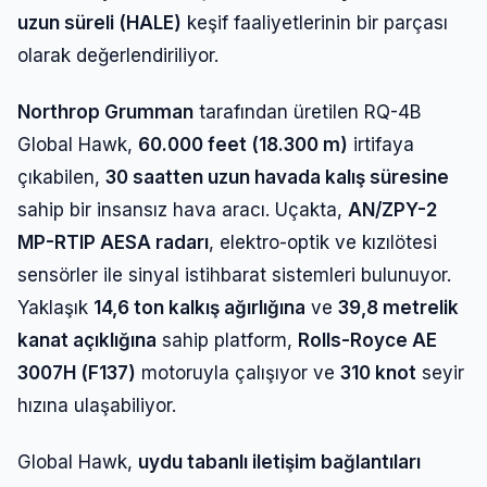
uzun süreli (HALE)
keşif faaliyetlerinin bir parçası
olarak değerlendiriliyor.
Northrop Grumman
tarafından üretilen RQ-4B
Global Hawk,
60.000 feet (18.300 m)
irtifaya
çıkabilen,
30 saatten uzun havada kalış süresine
sahip bir insansız hava aracı. Uçakta,
AN/ZPY-2
MP-RTIP AESA radarı
, elektro-optik ve kızılötesi
sensörler ile sinyal istihbarat sistemleri bulunuyor.
Yaklaşık
14,6 ton kalkış ağırlığına
ve
39,8 metrelik
kanat açıklığına
sahip platform,
Rolls-Royce AE
3007H (F137)
motoruyla çalışıyor ve
310 knot
seyir
hızına ulaşabiliyor.
Global Hawk,
uydu tabanlı iletişim bağlantıları