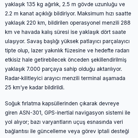
yaklaşık 135 kg ağırlık, 2.5 m gövde uzunluğu ve
Şifre
2.2 m kanat açıklığı bildiriyor. Maksimum hızı saatte
yaklaşık 220 km, bildirilen operasyonel menzili 288
Beni Hatırla
Şifremi Unuttum
km ve havada kalış süresi ise yaklaşık dört saate
ulaşıyor. Savaş başlığı yüksek patlayıcı parçalayıcı
Giriş Yap
tipte olup, lazer yakınlık füzesine ve hedefte radarı
etkisiz hale getirebilecek önceden şekillendirilmiş
yaklaşık 7.000 parçaya sahip olduğu aktarılıyor.
Radar-kilitleyici arayıcı menzili terminal aşamada
25 km’ye kadar bildirildi.
Soğuk fırlatma kapsüllerinden çıkarak devreye
giren ASN-301, GPS-inertial navigasyon sistemi ile
yol alıyor; bazı varyantların uçuş esnasında veri
bağlantısı ile güncelleme veya görev iptali desteği