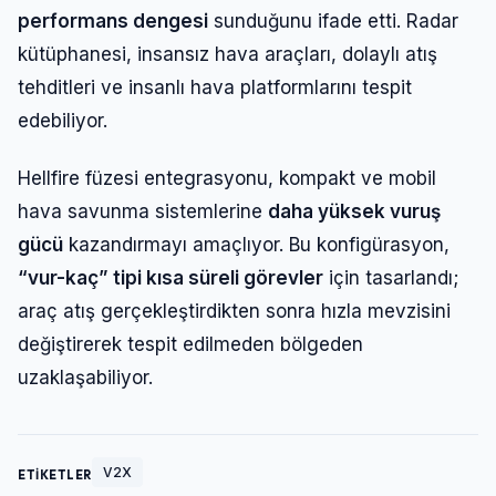
performans dengesi
sunduğunu ifade etti. Radar
kütüphanesi, insansız hava araçları, dolaylı atış
tehditleri ve insanlı hava platformlarını tespit
edebiliyor.
Hellfire füzesi entegrasyonu, kompakt ve mobil
hava savunma sistemlerine
daha yüksek vuruş
gücü
kazandırmayı amaçlıyor. Bu konfigürasyon,
“vur-kaç” tipi kısa süreli görevler
için tasarlandı;
araç atış gerçekleştirdikten sonra hızla mevzisini
Giriş Yap
değiştirerek tespit edilmeden bölgeden
uzaklaşabiliyor.
Kullanıcı Adı veya E-posta
V2X
ETİKETLER