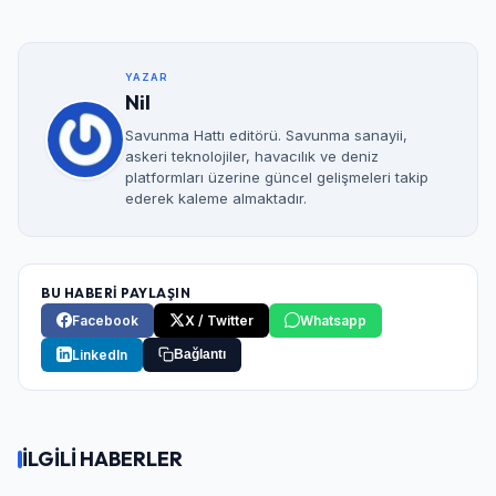
Şifre
YAZAR
Nil
Beni Hatırla
Şifremi Unuttum
Savunma Hattı editörü. Savunma sanayii,
askeri teknolojiler, havacılık ve deniz
Giriş Yap
platformları üzerine güncel gelişmeleri takip
ederek kaleme almaktadır.
BU HABERİ PAYLAŞIN
Facebook
X / Twitter
Whatsapp
LinkedIn
Bağlantı
İLGİLİ HABERLER