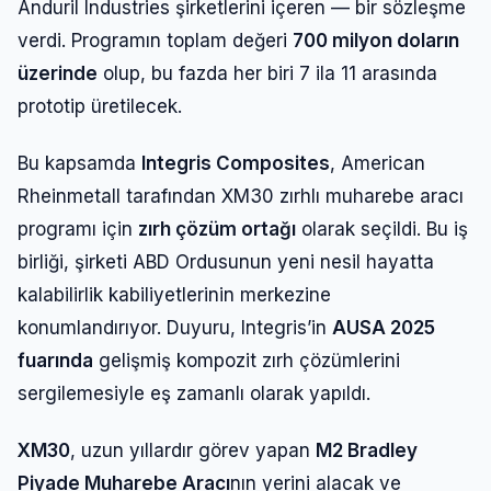
Anduril Industries şirketlerini içeren — bir sözleşme
verdi. Programın toplam değeri
700 milyon doların
üzerinde
olup, bu fazda her biri 7 ila 11 arasında
prototip üretilecek.
Bu kapsamda
Integris Composites
, American
Rheinmetall tarafından XM30 zırhlı muharebe aracı
programı için
zırh çözüm ortağı
olarak seçildi. Bu iş
birliği, şirketi ABD Ordusunun yeni nesil hayatta
kalabilirlik kabiliyetlerinin merkezine
konumlandırıyor. Duyuru, Integris’in
AUSA 2025
fuarında
gelişmiş kompozit zırh çözümlerini
sergilemesiyle eş zamanlı olarak yapıldı.
XM30
, uzun yıllardır görev yapan
M2 Bradley
Piyade Muharebe Aracı
nın yerini alacak ve