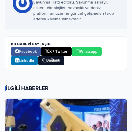
Savunma Hattı editörü. Savunma sanayii,
askeri teknolojiler, havacılık ve deniz
platformları üzerine güncel gelişmeleri takip
ederek kaleme almaktadır.
BU HABERİ PAYLAŞIN
Facebook
X / Twitter
Whatsapp
LinkedIn
Bağlantı
İLGİLİ HABERLER