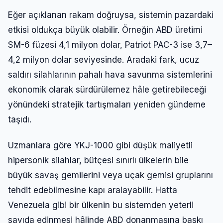
Şifre
Eğer açıklanan rakam doğruysa, sistemin pazardaki
etkisi oldukça büyük olabilir. Örneğin ABD üretimi
SM-6 füzesi 4,1 milyon dolar, Patriot PAC-3 ise 3,7–
Beni Hatırla
Şifremi Unuttum
4,2 milyon dolar seviyesinde. Aradaki fark, ucuz
saldırı silahlarının pahalı hava savunma sistemlerini
Giriş Yap
ekonomik olarak sürdürülemez hâle getirebileceği
yönündeki stratejik tartışmaları yeniden gündeme
taşıdı.
Uzmanlara göre YKJ-1000 gibi düşük maliyetli
hipersonik silahlar, bütçesi sınırlı ülkelerin bile
büyük savaş gemilerini veya uçak gemisi gruplarını
tehdit edebilmesine kapı aralayabilir. Hatta
Venezuela gibi bir ülkenin bu sistemden yeterli
sayıda edinmesi hâlinde ABD donanmasına baskı