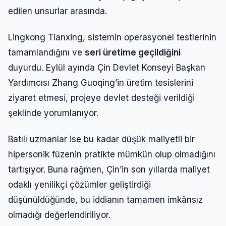
edilen unsurlar arasında.
Lingkong Tianxing, sistemin operasyonel testlerinin
tamamlandığını ve
seri üretime geçildiğini
duyurdu. Eylül ayında Çin Devlet Konseyi Başkan
Yardımcısı Zhang Guoqing’in üretim tesislerini
ziyaret etmesi, projeye devlet desteği verildiği
şeklinde yorumlanıyor.
Batılı uzmanlar ise bu kadar düşük maliyetli bir
hipersonik füzenin pratikte mümkün olup olmadığını
Giriş Yap
tartışıyor. Buna rağmen, Çin’in son yıllarda maliyet
odaklı yenilikçi çözümler geliştirdiği
Kullanıcı Adı veya E-posta
düşünüldüğünde, bu iddianın tamamen imkânsız
olmadığı değerlendiriliyor.