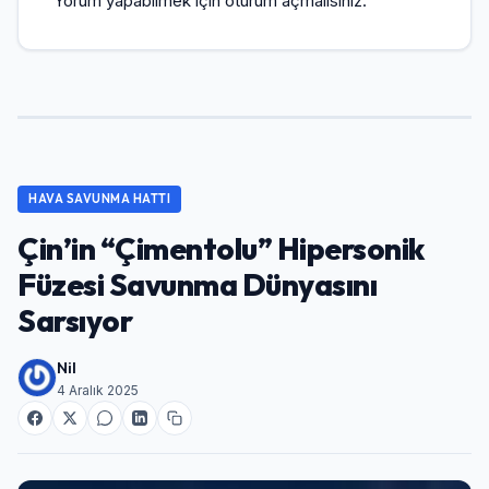
Yorum yapabilmek için
oturum açmalısınız
.
HAVA SAVUNMA HATTI
Çin’in “Çimentolu” Hipersonik
Füzesi Savunma Dünyasını
Sarsıyor
Nil
4 Aralık 2025