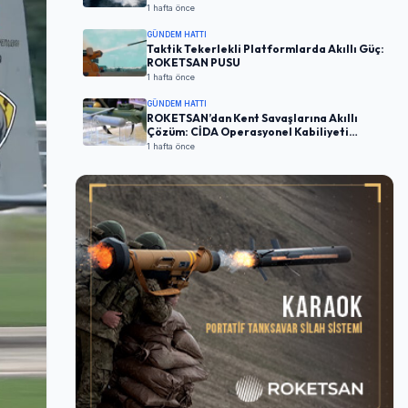
1 hafta önce
GÜNDEM HATTI
Taktik Tekerlekli Platformlarda Akıllı Güç:
ROKETSAN PUSU
1 hafta önce
GÜNDEM HATTI
ROKETSAN’dan Kent Savaşlarına Akıllı
Çözüm: CİDA Operasyonel Kabiliyeti
Artırıyor
1 hafta önce