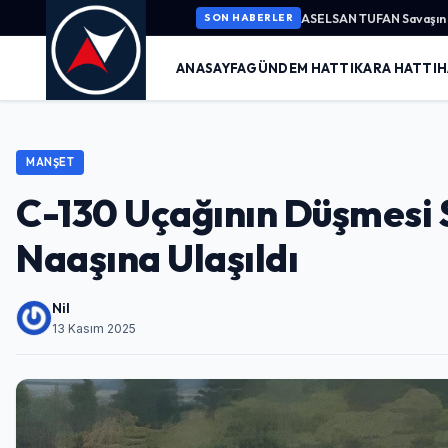
ASELSAN TUFAN Savaşın K
SON HABERLER
ANASAYFA
GÜNDEM HATTI
KARA HATTI
H
MANŞET
C-130 Uçağının Düşmesi 
Naaşına Ulaşıldı
Nil
13 Kasım 2025