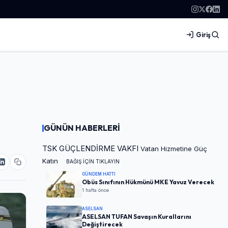
Giriş
GÜNÜN HABERLERİ
TSK GÜÇLENDİRME VAKFI
Vatan Hizmetine Güç
Katın
BAĞIŞ İÇİN TIKLAYIN
GÜNDEM HATTI
Obüs Sınıfının Hükmünü MKE Yavuz Verecek
1 hafta önce
ASELSAN
ASELSAN TUFAN Savaşın Kurallarını
Değiştirecek