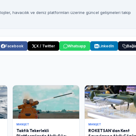
jiler, havacılık ve deniz platformları üzerine güncel gelişmeleri takip
Facebook
X / Twitter
Whatsapp
LinkedIn
Bağla
MANŞET
MANŞET
Taktik Tekerlekli
ROKETSAN’dan Kent