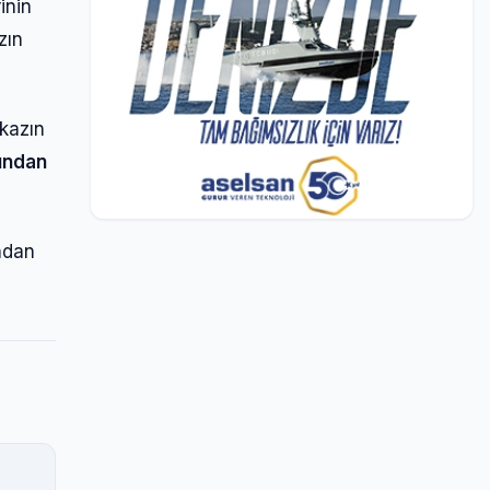
inin
zın
nkazın
ından
ndan