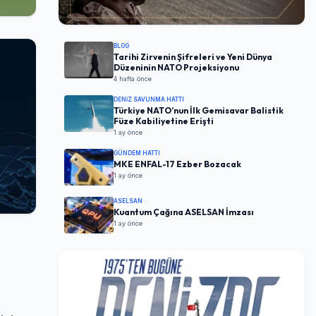
BLOG
Tarihi Zirvenin Şifreleri ve Yeni Dünya
Düzeninin NATO Projeksiyonu
4 hafta önce
DENIZ SAVUNMA HATTI
Türkiye NATO’nun İlk Gemisavar Balistik
Füze Kabiliyetine Erişti
1 ay önce
GÜNDEM HATTI
MKE ENFAL-17 Ezber Bozacak
1 ay önce
ASELSAN
Kuantum Çağına ASELSAN İmzası
1 ay önce