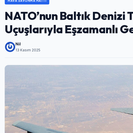
HAVA SAVUNMA HATTI
NATO’nun Baltık Denizi 
Uçuşlarıyla Eşzamanlı Ge
Nil
13 Kasım 2025