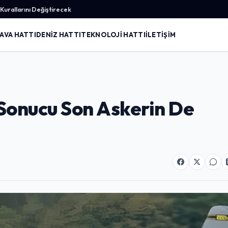
urallarını Değiştirecek
AVA HATTI
DENIZ HATTI
TEKNOLOJI HATTI
İLETIŞIM
Sonucu Son Askerin De