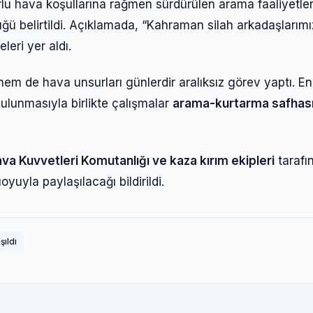
lu hava koşullarına rağmen sürdürülen arama faaliyetler
ğü belirtildi. Açıklamada, “Kahraman silah arkadaşlarımı
leri yer aldı.
Giriş Yap
hem de hava unsurları günlerdir aralıksız görev yaptı. E
ulunmasıyla birlikte çalışmalar
arama-kurtarma safhas
Kullanıcı Adı veya E-posta
va Kuvvetleri Komutanlığı ve kaza kırım ekipleri
tarafı
Şifre
uyla paylaşılacağı bildirildi.
Beni Hatırla
Şifremi Unuttum
ıldı
Giriş Yap