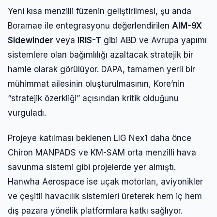
Yeni kısa menzilli füzenin geliştirilmesi, şu anda
Boramae ile entegrasyonu değerlendirilen
AIM-9X
Sidewinder
veya
IRIS-T
gibi ABD ve Avrupa yapımı
sistemlere olan bağımlılığı azaltacak stratejik bir
hamle olarak görülüyor. DAPA, tamamen yerli bir
mühimmat ailesinin oluşturulmasının, Kore’nin
“stratejik özerkliği” açısından kritik olduğunu
vurguladı.
Projeye katılması beklenen LIG Nex1 daha önce
Giriş Yap
Chiron MANPADS ve KM-SAM orta menzilli hava
savunma sistemi gibi projelerde yer almıştı.
Kullanıcı Adı veya E-posta
Hanwha Aerospace ise uçak motorları, aviyonikler
ve çeşitli havacılık sistemleri üreterek hem iç hem
dış pazara yönelik platformlara katkı sağlıyor.