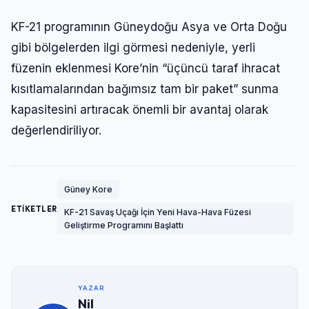
Şifre
KF-21 programının Güneydoğu Asya ve Orta Doğu
gibi bölgelerden ilgi görmesi nedeniyle, yerli
füzenin eklenmesi Kore’nin “üçüncü taraf ihracat
Beni Hatırla
Şifremi Unuttum
kısıtlamalarından bağımsız tam bir paket” sunma
Giriş Yap
kapasitesini artıracak önemli bir avantaj olarak
değerlendiriliyor.
Güney Kore
ETİKETLER
KF-21 Savaş Uçağı İçin Yeni Hava-Hava Füzesi
Geliştirme Programını Başlattı
YAZAR
Nil