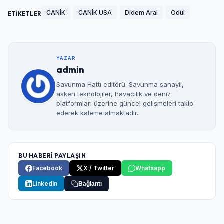
CANİK
CANİK USA
Didem Aral
Ödül
ETİKETLER
YAZAR
admin
Savunma Hattı editörü. Savunma sanayii,
askeri teknolojiler, havacılık ve deniz
platformları üzerine güncel gelişmeleri takip
ederek kaleme almaktadır.
BU HABERİ PAYLAŞIN
Facebook
X / Twitter
Whatsapp
LinkedIn
Bağlantı