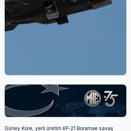
Güney Kore, yerli üretim KF-21 Boramae savaş