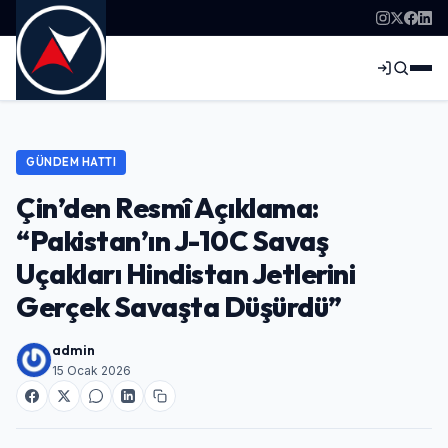
GÜNDEM HATTI
Çin’den Resmî Açıklama:
“Pakistan’ın J-10C Savaş
Uçakları Hindistan Jetlerini
Gerçek Savaşta Düşürdü”
admin
15 Ocak 2026