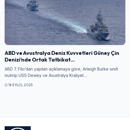
Giriş Yap
Kullanıcı Adı veya E-posta
ABD ve Avustralya Deniz Kuvvetleri Güney Çin
Denizi’nde Ortak Tatbikat…
Şifre
ABD 7. Filo’dan yapılan açıklamaya göre, Arleigh Burke sınıfı
muhrip USS Dewey ve Avustralya Kraliyet…
18 EYLÜL 2025
Beni Hatırla
Şifremi Unuttum
Giriş Yap