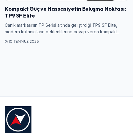
Kompakt Güç ve Hassasiyetin Buluşma Noktası:
TP9 SF Elite
Kullanıcı Adı veya E-posta
Canik markasının TP Serisi altında geliştirdiği TP9 SF Elite,
modern kullanıcıların beklentilerine cevap veren kompakt…
10 TEMMUZ 2025
Şifre
Beni Hatırla
Şifremi Unuttum
Giriş Yap