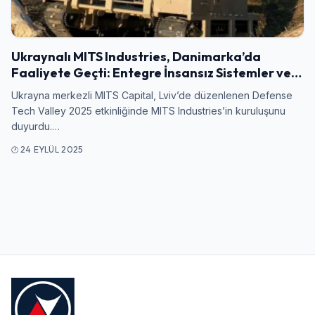
Giriş Yap
Ukraynalı MITS Industries, Danimarka’da
Kullanıcı Adı veya E-posta
Faaliyete Geçti: Entegre İnsansız Sistemler ve…
Ukrayna merkezli MITS Capital, Lviv’de düzenlenen Defense
Tech Valley 2025 etkinliğinde MITS Industries’in kuruluşunu
duyurdu.…
Şifre
24 EYLÜL 2025
Beni Hatırla
Şifremi Unuttum
Giriş Yap