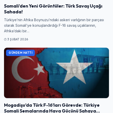
Somali’den Yeni Görüntüler: Türk Savaş Uçağı
Şifre
Sahada!
Türkiye’nin Afrika Boynuzu’ndaki askeri varlığının bir parçası
olarak Somali’ye konuşlandırdığı F-16 savaş uçaklarının,
Afrika’daki bir…
Beni Hatırla
Şifremi Unuttum
3 ŞUBAT 2026
Giriş Yap
GÜNDEM HATTI
Mogadişu’da Türk F-16’ları Görevde: Türkiye
Somali Semalarında Hava Gücünü Sahaya…