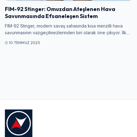
FIM-92 Stinger: Omuzdan Ateşlenen Hava
Savunmasında Efsaneleşen Sistem
Kullanıcı Adı veya E-posta
FIM-92 Stinger, modern savaş sahasında kısa menzilli hava
savunmasının vazgeçilmezlerinden biri olarak öne çıkıyor. İlk…
10 TEMMUZ 2025
Şifre
Beni Hatırla
Şifremi Unuttum
Giriş Yap