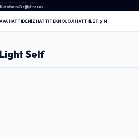
urallarını Değiştirecek
AVA HATTI
DENIZ HATTI
TEKNOLOJI HATTI
İLETIŞIM
ight Self
Giriş Yap