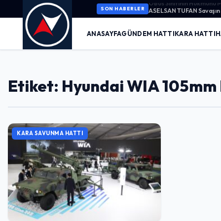
ASELSAN TUFAN Savaşın K
SON HABERLER
ANASAYFA
GÜNDEM HATTI
KARA HATTI
H
Etiket: Hyundai WIA 105mm L
KARA SAVUNMA HATTI