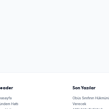
Kullanıcı Adı veya E-posta
Şifre
Beni Hatırla
Şifremi Unuttum
Giriş Yap
eader
Son Yazılar
nasayfa
Obüs Sınıfının Hükmü
ündem Hattı
Verecek