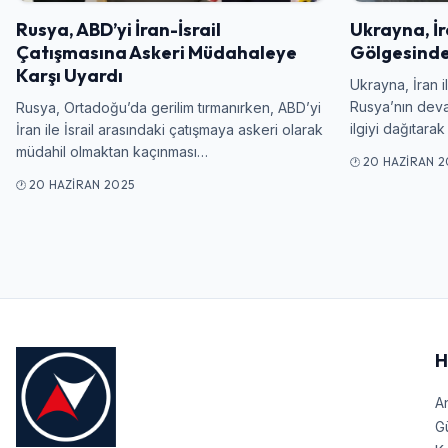
Rusya, ABD’yi İran-İsrail
Ukrayna, İr
Çatışmasına Askeri Müdahaleye
Gölgesinde
Karşı Uyardı
Ukrayna, İran il
Rusya’nın deva
Rusya, Ortadoğu’da gerilim tırmanırken, ABD’yi
ilgiyi dağıtar
İran ile İsrail arasındaki çatışmaya askeri olarak
müdahil olmaktan kaçınması…
20 HAZIRAN 2
20 HAZIRAN 2025
H
A
G