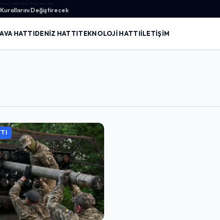
urallarını Değiştirecek
AVA HATTI
DENIZ HATTI
TEKNOLOJI HATTI
İLETIŞIM
TI
Giriş Yap