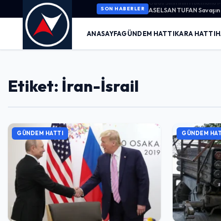
ASELSAN TUFAN Savaşın K
SON HABERLER
ANASAYFA
GÜNDEM HATTI
KARA HATTI
H
Etiket: İran-İsrail
GÜNDEM HATTI
GÜNDEM HAT