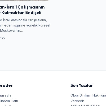
Kullanıcı Adı veya E-posta
an-İsrail Çatışmasının
 Kalmaktan Endişeli
e İsrail arasındaki çatışmaların,
Şifre
m eden işgaline yönelik küresel
ak Moskova’nın…
025
Beni Hatırla
Şifremi Unuttum
Giriş Yap
eader
Son Yazılar
nasayfa
Obüs Sınıfının Hükmü
ündem Hattı
Verecek