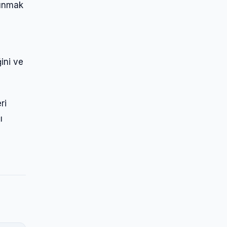
açınmak
n
ini ve
ri
ı
,