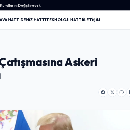
urallarını Değiştirecek
AVA HATTI
DENIZ HATTI
TEKNOLOJI HATTI
İLETIŞIM
l Çatışmasına Askeri
ı