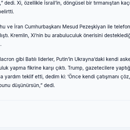
 dedi. Xi, özellikle İsrail’in, döngüsel bir tırmanıştan k
lirtti.
ahu ve İran Cumhurbaşkanı Mesud Pezeşkiyan ile telefo
tı. Kremlin, Xi’nin bu arabuluculuk önerisini desteklediğ
.
 gibi Batılı liderler, Putin’in Ukrayna’daki kendi aske
k yapma fikrine karşı çıktı. Trump, gazetecilere yaptığ
na yardım teklif etti, dedim ki: ‘Önce kendi çatışmanı çöz
 bunu düşünürsün,” dedi.