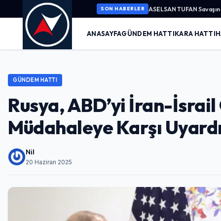
ASELSAN TUFAN Savaşın K
SON HABERLER
ANASAYFA
GÜNDEM HATTI
KARA HATTI
H
GÜNDEM HATTI
Rusya, ABD’yi İran-İsrai
Müdahaleye Karşı Uyard
Nil
20 Haziran 2025