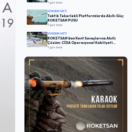
7 gün önce
GÜNDEM HATTI
Taktik Tekerlekli Platformlarda Akıllı Güç:
ROKETSAN PUSU
7 gün önce
GÜNDEM HATTI
ROKETSAN’dan Kent Savaşlarına Akıllı
Çözüm: CİDA Operasyonel Kabiliyeti
Artırıyor
7 gün önce