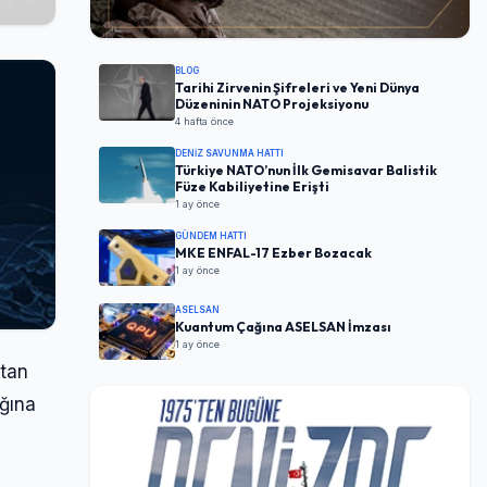
BLOG
Tarihi Zirvenin Şifreleri ve Yeni Dünya
Düzeninin NATO Projeksiyonu
4 hafta önce
DENIZ SAVUNMA HATTI
Türkiye NATO’nun İlk Gemisavar Balistik
Füze Kabiliyetine Erişti
1 ay önce
GÜNDEM HATTI
MKE ENFAL-17 Ezber Bozacak
1 ay önce
ASELSAN
Kuantum Çağına ASELSAN İmzası
1 ay önce
ktan
ağına