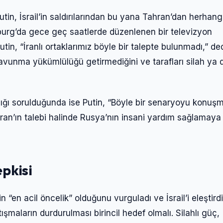
Şifre
tin, İsrail’in saldırılarından bu yana Tahran’dan herhangi
rsburg’da gece geç saatlerde düzenlenen bir televizyon
in, “İranlı ortaklarımız böyle bir talepte bulunmadı,” ded
Beni Hatırla
Şifremi Unuttum
avunma yükümlülüğü getirmediğini ve tarafları silah ya 
Giriş Yap
sılığı sorulduğunda ise Putin, “Böyle bir senaryoyu konuş
hran’ın talebi halinde Rusya’nın insani yardım sağlamaya
epkisi
“en acil öncelik” olduğunu vurguladı ve İsrail’i eleştirdi
şmaların durdurulması birincil hedef olmalı. Silahlı güç,