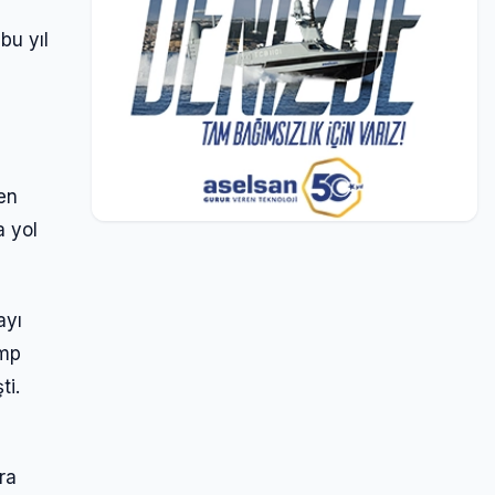
bu yıl
en
a yol
ayı
ump
ti.
ra