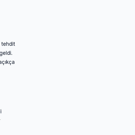
 tehdit
geldi.
 açıkça
i
r