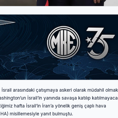
e İsrail arasındaki çatışmaya askeri olarak müdahil olma
ashington’un İsrail’in yanında savaşa katılıp katılmayac
ğimiz hafta İsrail’in İran’a yönelik geniş çaplı hava
İHA) misillemesiyle yanıt bulmuştu.