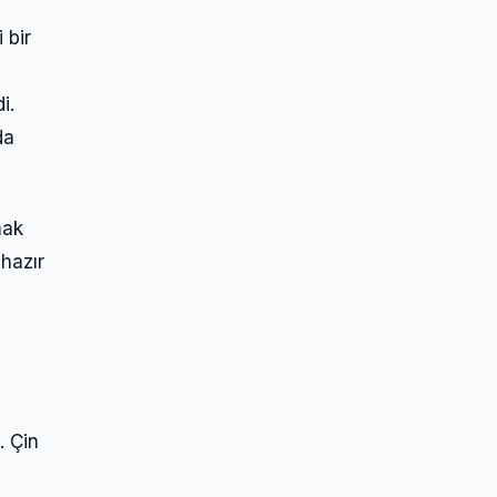
 bir
i.
da
mak
 hazır
. Çin