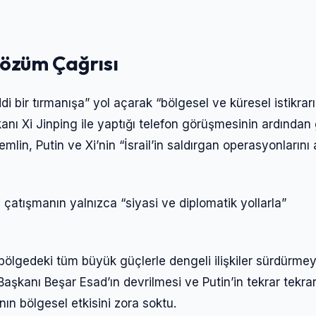
Çözüm Çağrısı
i bir tırmanışa” yol açarak “bölgesel ve küresel istikrarı
kanı Xi Jinping ile yaptığı telefon görüşmesinin ardından 
. Kremlin, Putin ve Xi’nin “İsrail’in saldırgan operasyonlarını
çatışmanın yalnızca “siyasi ve diplomatik yollarla”
Giriş Yap
 bölgedeki tüm büyük güçlerle dengeli ilişkiler sürdürmey
Kullanıcı Adı veya E-posta
Başkanı Beşar Esad’ın devrilmesi ve Putin’in tekrar tekra
nın bölgesel etkisini zora soktu.