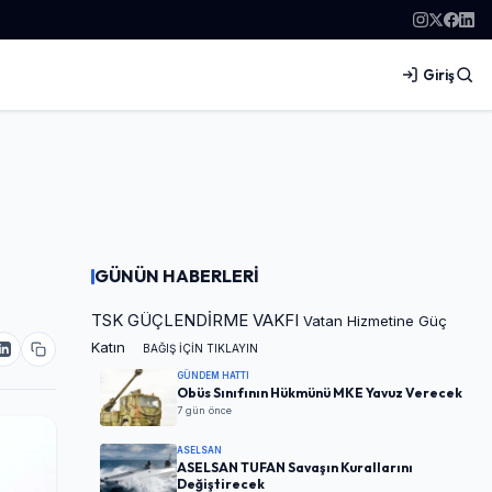
Giriş
GÜNÜN HABERLERİ
TSK GÜÇLENDİRME VAKFI
Vatan Hizmetine Güç
Katın
BAĞIŞ İÇİN TIKLAYIN
GÜNDEM HATTI
Obüs Sınıfının Hükmünü MKE Yavuz Verecek
7 gün önce
ASELSAN
ASELSAN TUFAN Savaşın Kurallarını
Değiştirecek