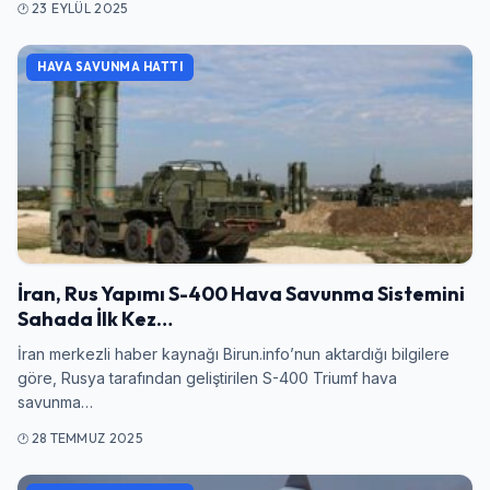
23 EYLÜL 2025
HAVA SAVUNMA HATTI
Giriş Yap
İran, Rus Yapımı S-400 Hava Savunma Sistemini
Sahada İlk Kez…
Kullanıcı Adı veya E-posta
İran merkezli haber kaynağı Birun.info’nun aktardığı bilgilere
göre, Rusya tarafından geliştirilen S-400 Triumf hava
savunma…
Şifre
28 TEMMUZ 2025