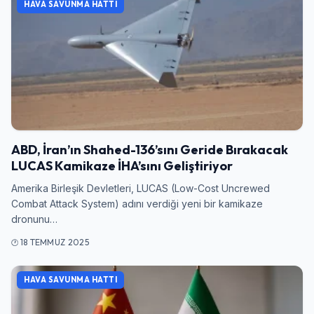
HAVA SAVUNMA HATTI
Beni Hatırla
Şifremi Unuttum
Giriş Yap
ABD, İran’ın Shahed-136’sını Geride Bırakacak
LUCAS Kamikaze İHA’sını Geliştiriyor
Amerika Birleşik Devletleri, LUCAS (Low-Cost Uncrewed
Combat Attack System) adını verdiği yeni bir kamikaze
dronunu…
18 TEMMUZ 2025
HAVA SAVUNMA HATTI