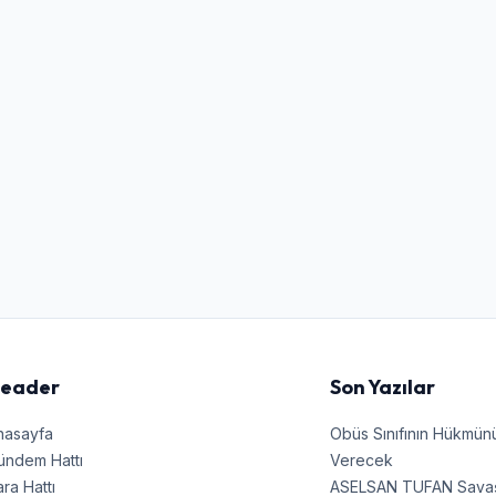
Şifre
Beni Hatırla
Şifremi Unuttum
Giriş Yap
eader
Son Yazılar
nasayfa
Obüs Sınıfının Hükmü
ündem Hattı
Verecek
ra Hattı
ASELSAN TUFAN Savaşın