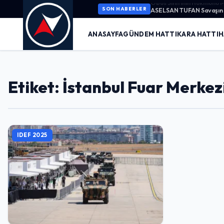
ASELSAN TUFAN Savaşın K
SON HABERLER
ANASAYFA
GÜNDEM HATTI
KARA HATTI
H
Etiket: İstanbul Fuar Merkez
IDEF 2025