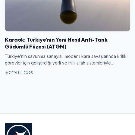
Giriş Yap
Kullanıcı Adı veya E-posta
Karaok: Türkiye’nin Yeni Nesil Anti-Tank
Güdümlü Füzesi (ATGM)
Türkiye’nin savunma sanayisi, modern kara savaşlarında kritik
Şifre
görevler için geliştirdiği yerli ve milli silah sistemleriyle…
7 EYLÜL 2025
Beni Hatırla
Şifremi Unuttum
Giriş Yap