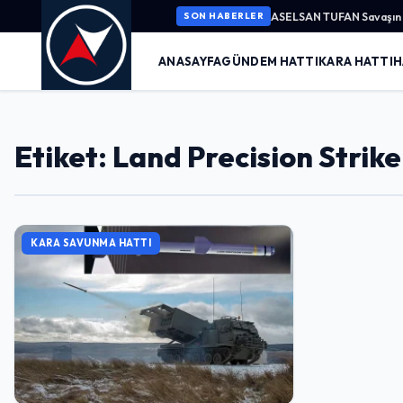
ASELSAN TUFAN Savaşın K
SON HABERLER
ANASAYFA
GÜNDEM HATTI
KARA HATTI
H
Etiket: Land Precision Strike
KARA SAVUNMA HATTI