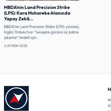
MBDA’nin Land Precision Strike
(LPS): Kara Muharebe Alanında
Yapay Zekâ…
MBDA’nin Land Precision Strike (LPS) çözümü,
İngiliz Ordusu’nun “savaşma gücünü üç katına
çıkarma” hedefi için…
23 EKIM 2025
H
A
G