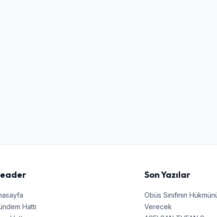
Kullanıcı Adı veya E-posta
Şifre
Beni Hatırla
Şifremi Unuttum
Giriş Yap
eader
Son Yazılar
nasayfa
Obüs Sınıfının Hükmü
ündem Hattı
Verecek