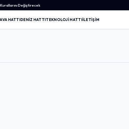
urallarını Değiştirecek
AVA HATTI
DENIZ HATTI
TEKNOLOJI HATTI
İLETIŞIM
Giriş Yap