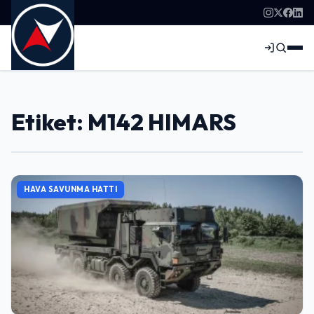
Etiket: M142 HIMARS
HAVA SAVUNMA HATTI
Giriş Yap