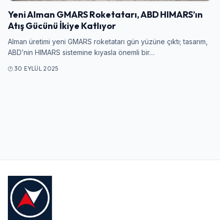
Yeni Alman GMARS Roketatarı, ABD HIMARS’ın
Atış Gücünü İkiye Katlıyor
Kullanıcı Adı veya E-posta
Alman üretimi yeni GMARS roketatarı gün yüzüne çıktı; tasarım,
ABD’nin HIMARS sistemine kıyasla önemli bir…
30 EYLÜL 2025
Şifre
Beni Hatırla
Şifremi Unuttum
Giriş Yap