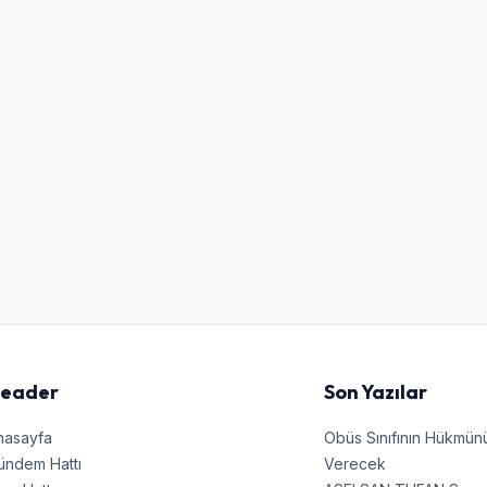
Kullanıcı Adı veya E-posta
Şifre
Beni Hatırla
Şifremi Unuttum
Giriş Yap
eader
Son Yazılar
nasayfa
Obüs Sınıfının Hükmü
ündem Hattı
Verecek