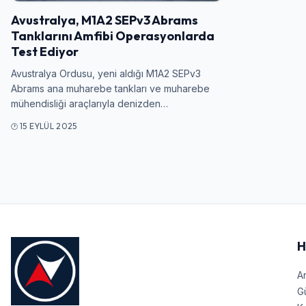
Avustralya, M1A2 SEPv3 Abrams
Tanklarını Amfibi Operasyonlarda
Test Ediyor
Avustralya Ordusu, yeni aldığı M1A2 SEPv3
Abrams ana muharebe tankları ve muharebe
mühendisliği araçlarıyla denizden…
15 EYLÜL 2025
H
A
G