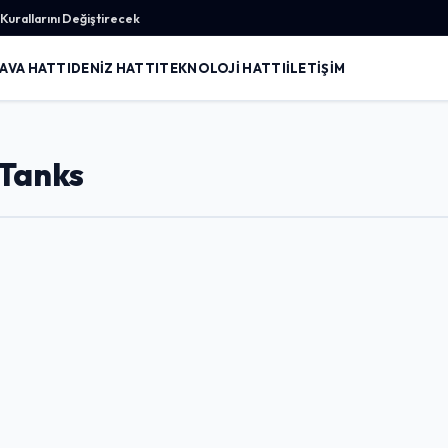
urallarını Değiştirecek
AVA HATTI
DENIZ HATTI
TEKNOLOJI HATTI
İLETIŞIM
 Tanks
Giriş Yap