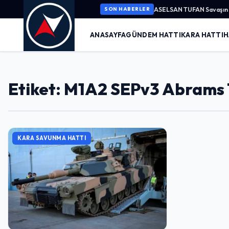
ASELSAN TUFAN Savaşın K
SON HABERLER
ANASAYFA
GÜNDEM HATTI
KARA HATTI
H
Etiket: M1A2 SEPv3 Abrams
KARA SAVUNMA HATTI