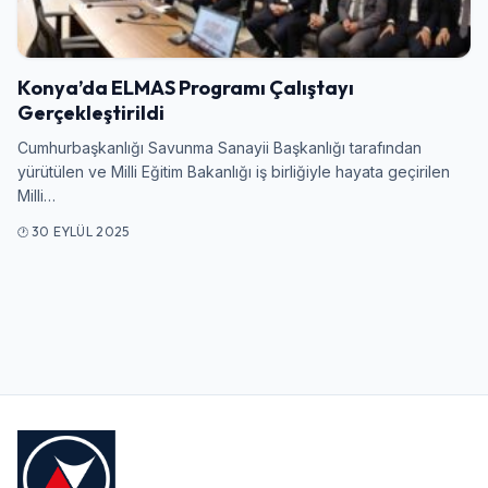
Giriş Yap
Konya’da ELMAS Programı Çalıştayı
Kullanıcı Adı veya E-posta
Gerçekleştirildi
Cumhurbaşkanlığı Savunma Sanayii Başkanlığı tarafından
yürütülen ve Milli Eğitim Bakanlığı iş birliğiyle hayata geçirilen
Milli…
Şifre
30 EYLÜL 2025
Beni Hatırla
Şifremi Unuttum
Giriş Yap