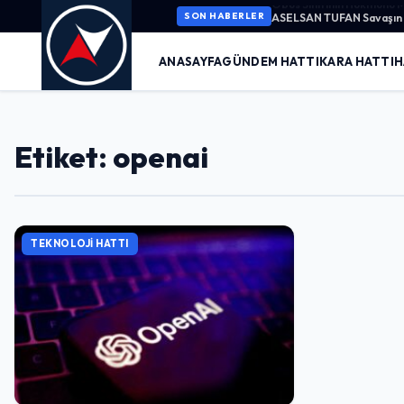
ASELSAN TUFAN Savaşın K
SON HABERLER
ANASAYFA
GÜNDEM HATTI
KARA HATTI
H
Etiket: openai
TEKNOLOJI HATTI