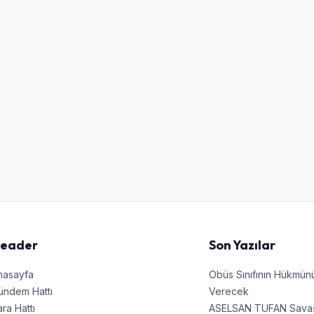
Şifre
Beni Hatırla
Şifremi Unuttum
Giriş Yap
eader
Son Yazılar
nasayfa
Obüs Sınıfının Hükmü
ündem Hattı
Verecek
ra Hattı
ASELSAN TUFAN Savaşın