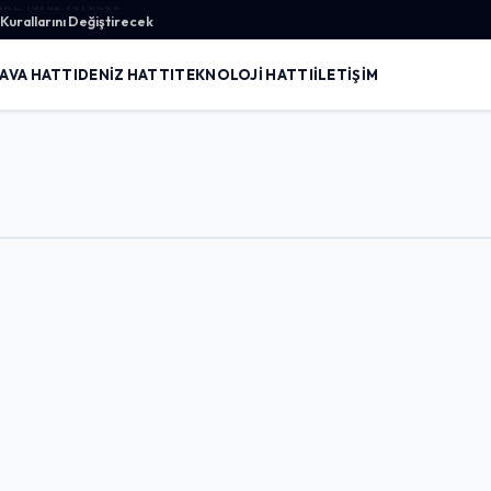
urallarını Değiştirecek
AVA HATTI
DENIZ HATTI
TEKNOLOJI HATTI
İLETIŞIM
Giriş Yap
Kullanıcı Adı veya E-posta