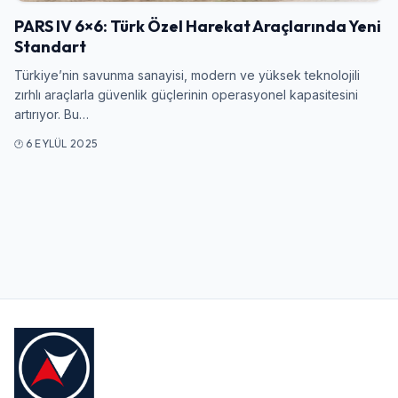
Giriş Yap
PARS IV 6×6: Türk Özel Harekat Araçlarında Yeni
Standart
Kullanıcı Adı veya E-posta
Türkiye’nin savunma sanayisi, modern ve yüksek teknolojili
zırhlı araçlarla güvenlik güçlerinin operasyonel kapasitesini
artırıyor. Bu…
Şifre
6 EYLÜL 2025
Beni Hatırla
Şifremi Unuttum
Giriş Yap