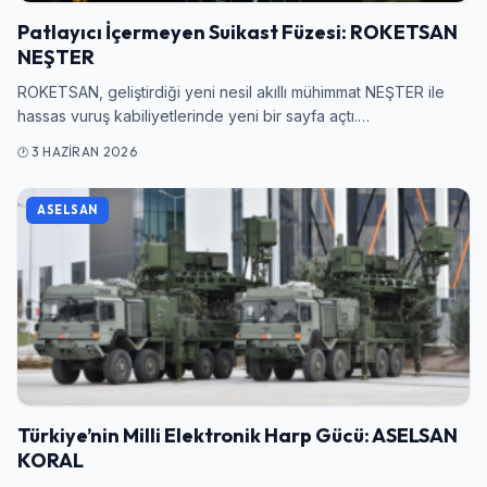
Patlayıcı İçermeyen Suikast Füzesi: ROKETSAN
NEŞTER
ROKETSAN, geliştirdiği yeni nesil akıllı mühimmat NEŞTER ile
hassas vuruş kabiliyetlerinde yeni bir sayfa açtı.…
3 HAZIRAN 2026
Giriş Yap
ASELSAN
Kullanıcı Adı veya E-posta
Şifre
Türkiye’nin Milli Elektronik Harp Gücü: ASELSAN
KORAL
Beni Hatırla
Şifremi Unuttum