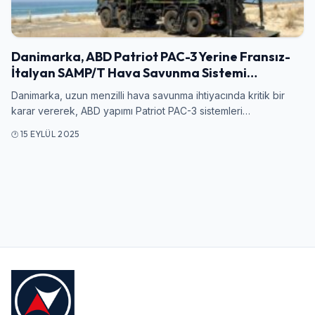
Giriş Yap
Danimarka, ABD Patriot PAC-3 Yerine Fransız-
Kullanıcı Adı veya E-posta
İtalyan SAMP/T Hava Savunma Sistemi…
Danimarka, uzun menzilli hava savunma ihtiyacında kritik bir
karar vererek, ABD yapımı Patriot PAC-3 sistemleri…
Şifre
15 EYLÜL 2025
Beni Hatırla
Şifremi Unuttum
Giriş Yap