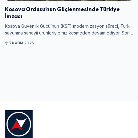
Kosova Ordusu’nun Güçlenmesinde Türkiye
İmzası
Kullanıcı Adı veya E-posta
Kosova Güvenlik Gücü’nün (KSF) modernizasyon süreci, Türk
savunma sanayii ürünleriyle hız kesmeden devam ediyor. Son…
3 KASIM 2025
Şifre
Beni Hatırla
Şifremi Unuttum
Giriş Yap