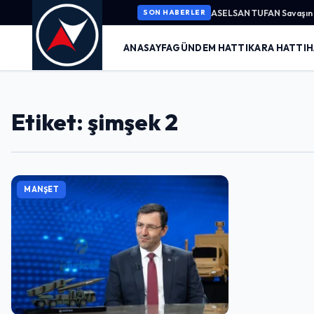
ASELSAN TUFAN Savaşın K
SON HABERLER
ANASAYFA
GÜNDEM HATTI
KARA HATTI
H
Etiket: şimşek 2
MANŞET