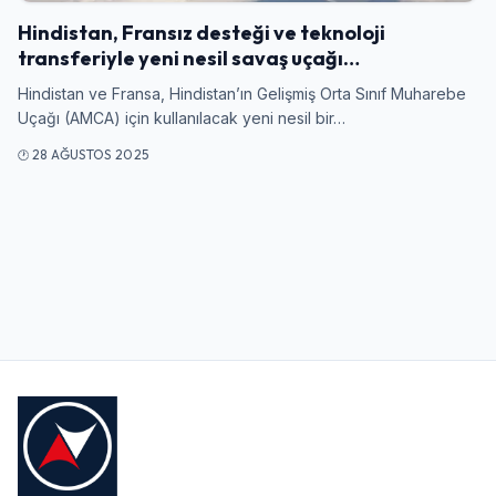
Hindistan, Fransız desteği ve teknoloji
transferiyle yeni nesil savaş uçağı…
Kullanıcı Adı veya E-posta
Hindistan ve Fransa, Hindistan’ın Gelişmiş Orta Sınıf Muharebe
Uçağı (AMCA) için kullanılacak yeni nesil bir…
28 AĞUSTOS 2025
Şifre
Beni Hatırla
Şifremi Unuttum
Giriş Yap