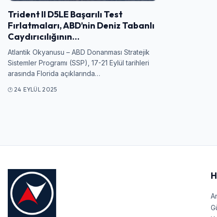
Trident II D5LE Başarılı Test
Fırlatmaları, ABD’nin Deniz Tabanlı
Caydırıcılığının…
Atlantik Okyanusu – ABD Donanması Stratejik
Sistemler Programı (SSP), 17-21 Eylül tarihleri
arasında Florida açıklarında…
24 EYLÜL 2025
H
A
G