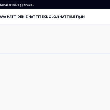
urallarını Değiştirecek
AVA HATTI
DENIZ HATTI
TEKNOLOJI HATTI
İLETIŞIM
Giriş Yap