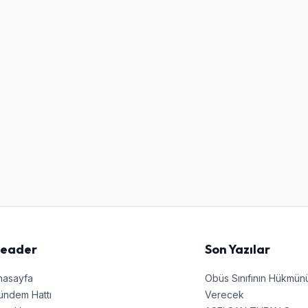
Kullanıcı Adı veya E-posta
Şifre
Beni Hatırla
Şifremi Unuttum
Giriş Yap
eader
Son Yazılar
nasayfa
Obüs Sınıfının Hükmü
ündem Hattı
Verecek