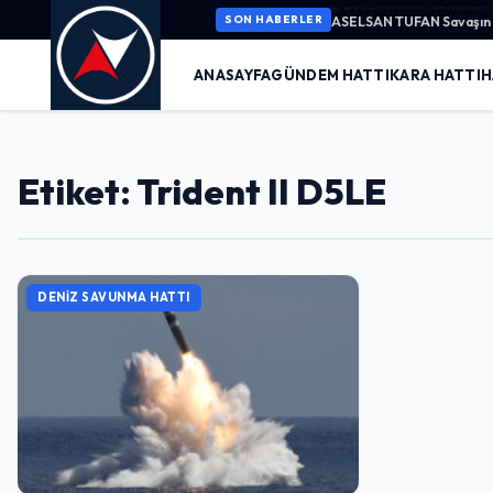
ASELSAN TUFAN Savaşın K
SON HABERLER
ANASAYFA
GÜNDEM HATTI
KARA HATTI
H
Etiket: Trident II D5LE
DENIZ SAVUNMA HATTI