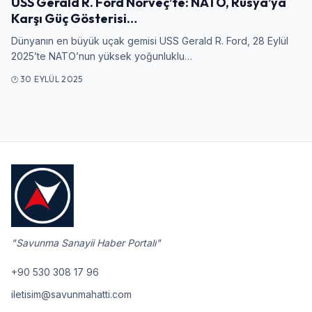
USS Gerald R. Ford Norveç’te: NATO, Rusya’ya
Karşı Güç Gösterisi…
Giriş Yap
Dünyanın en büyük uçak gemisi USS Gerald R. Ford, 28 Eylül
2025’te NATO’nun yüksek yoğunluklu…
30 EYLÜL 2025
"Savunma Sanayii Haber Portalı"
+90 530 308 17 96
iletisim@savunmahatti.com