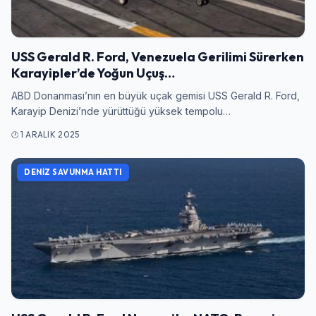
USS Gerald R. Ford, Venezuela Gerilimi Sürerken
Karayipler’de Yoğun Uçuş…
ABD Donanması’nın en büyük uçak gemisi USS Gerald R. Ford,
Karayip Denizi’nde yürüttüğü yüksek tempolu…
1 ARALIK 2025
Giriş Yap
DENIZ SAVUNMA HATTI
Kullanıcı Adı veya E-posta
Şifre
Beni Hatırla
Şifremi Unuttum