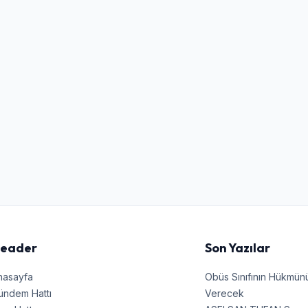
Kullanıcı Adı veya E-posta
Şifre
Beni Hatırla
Şifremi Unuttum
Giriş Yap
eader
Son Yazılar
nasayfa
Obüs Sınıfının Hükmü
ündem Hattı
Verecek