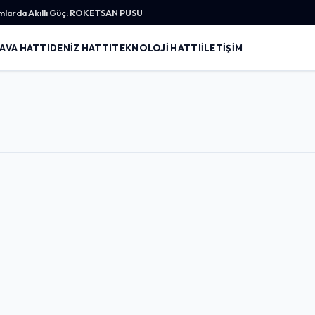
ormlarda Akıllı Güç: ROKETSAN PUSU
AVA HATTI
DENIZ HATTI
TEKNOLOJI HATTI
İLETIŞIM
Giriş Yap