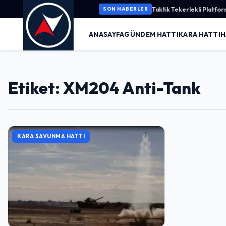
Taktik Tekerlekli Platf
SON HABERLER
ANASAYFA
GÜNDEM HATTI
KARA HATTI
H
Etiket: XM204 Anti-Tank
KARA SAVUNMA HATTI