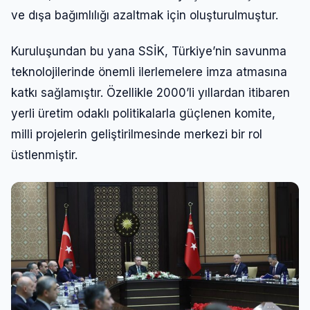
ve dışa bağımlılığı azaltmak için oluşturulmuştur.
Giriş Yap
Kuruluşundan bu yana SSİK, Türkiye’nin savunma
Kullanıcı Adı veya E-posta
teknolojilerinde önemli ilerlemelere imza atmasına
katkı sağlamıştır. Özellikle 2000’li yıllardan itibaren
yerli üretim odaklı politikalarla güçlenen komite,
Şifre
milli projelerin geliştirilmesinde merkezi bir rol
üstlenmiştir.
Beni Hatırla
Şifremi Unuttum
Giriş Yap