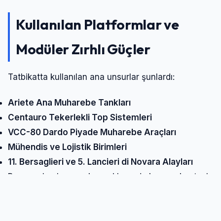
Kullanılan Platformlar ve
Modüler Zırhlı Güçler
Tatbikatta kullanılan ana unsurlar şunlardı:
Ariete Ana Muharebe Tankları
Centauro Tekerlekli Top Sistemleri
VCC-80 Dardo Piyade Muharebe Araçları
Mühendis ve Lojistik Birimleri
11. Bersaglieri ve 5. Lancieri di Novara Alayları
Bu unsurlar, hem açık arazi hem de kısmen kentsel
alanlarda modüler birleşik kuvvet yaklaşımını
sergiledi.