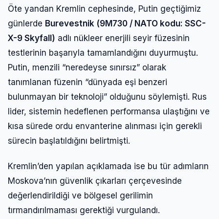
Şifre
Öte yandan Kremlin cephesinde, Putin geçtiğimiz
günlerde
Burevestnik (9M730 / NATO kodu: SSC-
X-9 Skyfall)
adlı nükleer enerjili seyir füzesinin
Beni Hatırla
Şifremi Unuttum
testlerinin başarıyla tamamlandığını duyurmuştu.
Putin, menzili “neredeyse sınırsız” olarak
Giriş Yap
tanımlanan füzenin “dünyada eşi benzeri
bulunmayan bir teknoloji” olduğunu söylemişti. Rus
lider, sistemin hedeflenen performansa ulaştığını ve
kısa sürede ordu envanterine alınması için gerekli
sürecin başlatıldığını belirtmişti.
Kremlin’den yapılan açıklamada ise bu tür adımların
Moskova’nın güvenlik çıkarları çerçevesinde
değerlendirildiği ve bölgesel gerilimin
tırmandırılmaması gerektiği vurgulandı.