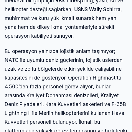
merkezli bir grup için
RFA Tidespring
, yakıt, su ve
helikopter desteği sağlarken,
USNS Wally Schirra
,
mühimmat ve kuru yük ikmali sunarak hem yan
yana hem de dikey ikmal yöntemleriyle sürekli
operasyon kabiliyeti sunuyor.
Bu operasyon yalnızca lojistik anlam taşımıyor;
NATO ile uyumlu deniz güçlerinin, lojistik üslerden
uzak ve zorlu bölgelerde etkin şekilde çalışabilme
kapasitesini de gösteriyor. Operation Highmast’ta
4.500’den fazla personel görev alıyor; bunlar
arasında Kraliyet Donanması denizcileri, Kraliyet
Deniz Piyadeleri, Kara Kuvvetleri askerleri ve F-35B
Lightning II ile Merlin helikopterlerini kullanan Hava
Kuvvetleri personeli bulunuyor. İkmal, bu
platformların yüksek görev temposunu ve hızlı tepki