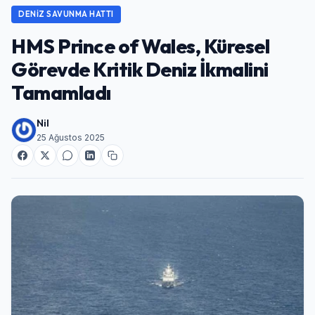
DENIZ SAVUNMA HATTI
HMS Prince of Wales, Küresel
Görevde Kritik Deniz İkmalini
Tamamladı
Nil
25 Ağustos 2025
Giriş Yap
Kullanıcı Adı veya E-posta
Şifre