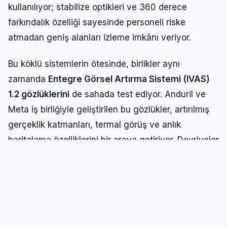
kullanılıyor; stabilize optikleri ve 360 derece
farkındalık özelliği sayesinde personeli riske
atmadan geniş alanları izleme imkânı veriyor.
Bu köklü sistemlerin ötesinde, birlikler aynı
zamanda
Entegre Görsel Artırma Sistemi (IVAS)
1.2 gözlüklerini
de sahada test ediyor. Anduril ve
Meta iş birliğiyle geliştirilen bu gözlükler, artırılmış
gerçeklik katmanları, termal görüş ve anlık
haritalama özelliklerini bir araya getiriyor. Devriyeler
bu sayede verileri CBP ekipleriyle anında
paylaşabiliyor. Önceki sürümler ergonomi sorunları
nedeniyle eleştirilmişti, ancak 1.2 versiyonunun
ağırlık dağılımı ve arayüzdeki eksikleri giderdiği
belirtiliyor.