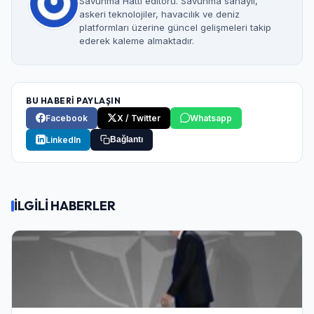
Savunma Hattı editörü. Savunma sanayii,
askeri teknolojiler, havacılık ve deniz
platformları üzerine güncel gelişmeleri takip
ederek kaleme almaktadır.
BU HABERİ PAYLAŞIN
Facebook
X / Twitter
Whatsapp
LinkedIn
Bağlantı
İLGİLİ HABERLER
Giriş Yap
Kullanıcı Adı veya E-posta