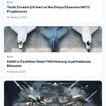
BLOG
Şifre
Tarihi Zirvenin Şifreleri ve Yeni Dünya Düzeninin NATO
Projeksiyonu
10 Temmuz 2026
Beni Hatırla
Şifremi Unuttum
Giriş Yap
BLOG
KAAN’ın Özellikleri Neler? Milli Muharip Uçak Hakkında
Bilinenler
8 Haziran 2026