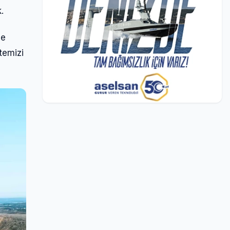
.
le
temizi