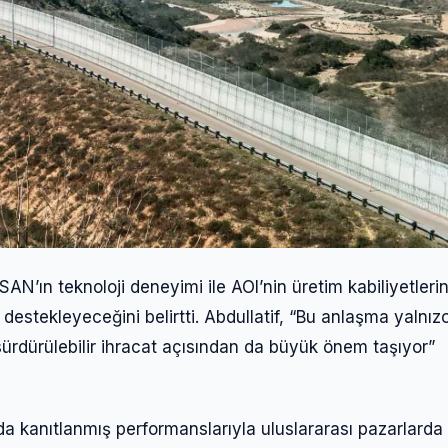
Kullanıcı Adı veya E-posta
Şifre
Beni Hatırla
Şifremi Unuttum
Giriş Yap
’ın teknoloji deneyimi ile AOI’nin üretim kabiliyetlerin
 destekleyeceğini belirtti. Abdullatif, “Bu anlaşma yalnız
sürdürülebilir ihracat açısından da büyük önem taşıyor”
kanıtlanmış performanslarıyla uluslararası pazarlarda