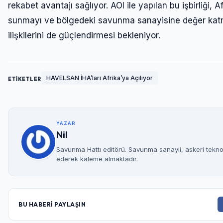
rekabet avantajı sağlıyor. AOI ile yapılan bu işbirliği,
sunmayı ve bölgedeki savunma sanayisine değer katma
ilişkilerini de güçlendirmesi bekleniyor.
HAVELSAN İHA’ları Afrika’ya Açılıyor
ETİKETLER
YAZAR
Nil
Savunma Hattı editörü. Savunma sanayii, askeri teknolo
ederek kaleme almaktadır.
BU HABERİ PAYLAŞIN