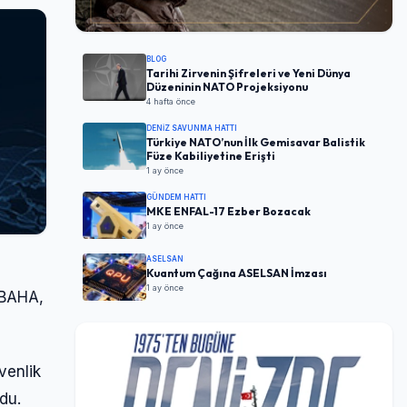
BLOG
Tarihi Zirvenin Şifreleri ve Yeni Dünya
Düzeninin NATO Projeksiyonu
4 hafta önce
DENIZ SAVUNMA HATTI
Türkiye NATO’nun İlk Gemisavar Balistik
Füze Kabiliyetine Erişti
1 ay önce
GÜNDEM HATTI
MKE ENFAL-17 Ezber Bozacak
1 ay önce
ASELSAN
Kuantum Çağına ASELSAN İmzası
1 ay önce
n BAHA,
venlik
du.