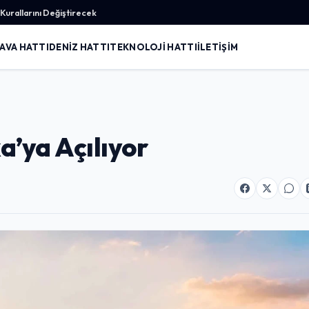
urallarını Değiştirecek
AVA HATTI
DENIZ HATTI
TEKNOLOJI HATTI
İLETIŞIM
’ya Açılıyor