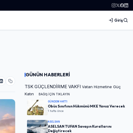
Giriş
GÜNÜN HABERLERİ
TSK GÜÇLENDİRME VAKFI
Vatan Hizmetine Güç
Katın
BAĞIŞ İÇİN TIKLAYIN
GÜNDEM HATTI
Obüs Sınıfının Hükmünü MKE Yavuz Verecek
1 hafta önce
ASELSAN
ASELSAN TUFAN Savaşın Kurallarını
Değiştirecek