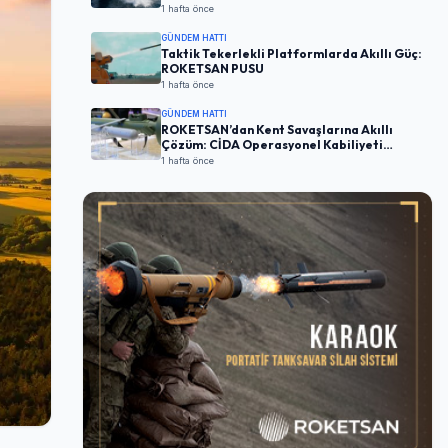
1 hafta önce
GÜNDEM HATTI
Taktik Tekerlekli Platformlarda Akıllı Güç:
ROKETSAN PUSU
1 hafta önce
GÜNDEM HATTI
ROKETSAN’dan Kent Savaşlarına Akıllı
Çözüm: CİDA Operasyonel Kabiliyeti
Artırıyor
1 hafta önce