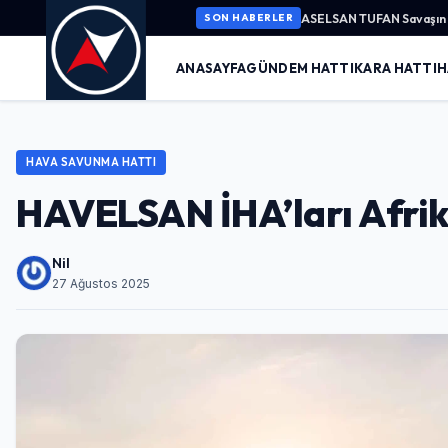
ASELSAN TUFAN Savaşın K
SON HABERLER
ANASAYFA
GÜNDEM HATTI
KARA HATTI
H
HAVA SAVUNMA HATTI
HAVELSAN İHA’ları Afrika
Nil
27 Ağustos 2025