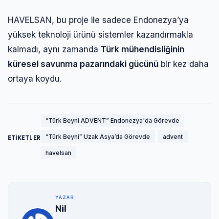
HAVELSAN, bu proje ile sadece Endonezya’ya
yüksek teknoloji ürünü sistemler kazandırmakla
kalmadı, aynı zamanda
Türk mühendisliğinin
küresel savunma pazarındaki gücünü
bir kez daha
ortaya koydu.
“Türk Beyni ADVENT” Endonezya'da Görevde
“Türk Beyni” Uzak Asya’da Görevde
advent
ETİKETLER
Giriş Yap
havelsan
Kullanıcı Adı veya E-posta
YAZAR
Nil