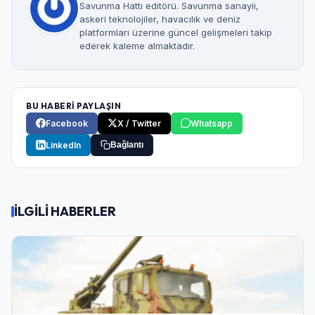
Savunma Hattı editörü. Savunma sanayii,
Şifre
askeri teknolojiler, havacılık ve deniz
platformları üzerine güncel gelişmeleri takip
ederek kaleme almaktadır.
Beni Hatırla
Şifremi Unuttum
BU HABERİ PAYLAŞIN
Giriş Yap
Facebook
X / Twitter
Whatsapp
LinkedIn
Bağlantı
İLGİLİ HABERLER