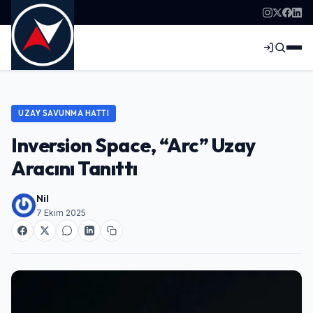
UZAY SAVUNMA HATTI
Inversion Space, “Arc” Uzay
Aracını Tanıttı
Nil
7 Ekim 2025