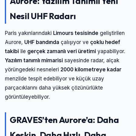
Aurore: Yazılım Tanımlı Yeni
Nesil UHF Radarı
Paris yakınlarındaki
Limours tesisinde
geliştirilen
Aurore,
UHF bandında
çalışıyor ve
çoklu hedef
takibi
ile
gerçek zamanlı veri üretimi
yapabiliyor.
Yazılım tanımlı mimarisi
sayesinde radar, alçak
yörüngedeki nesneleri
2000 kilometreye kadar
menzilde tespit edebiliyor ve küçük uzay
parçacıklarını daha yüksek çözünürlükte
görüntüleyebiliyor.
GRAVES’ten Aurore’a: Daha
Keskin, Daha Hızlı, Daha