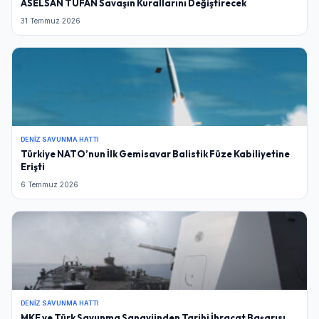
ASELSAN TUFAN Savaşın Kurallarını Değiştirecek
31 Temmuz 2026
DENIZ SAVUNMA HATTI
Türkiye NATO’nun İlk Gemisavar Balistik Füze Kabiliyetine
Erişti
6 Temmuz 2026
DENIZ SAVUNMA HATTI
MKE ve Türk Savunma Sanayiinden Tarihi İhracat Başarısı