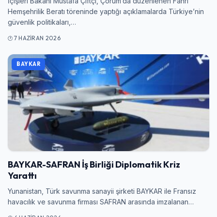
İçişleri Bakanı Mustafa Çiftçi, Çorum’da düzenlenen Fahri
Hemşehrilik Beratı töreninde yaptığı açıklamalarda Türkiye’nin
güvenlik politikaları,…
7 HAZIRAN 2026
BAYKAR
BAYKAR-SAFRAN İş Birliği Diplomatik Kriz
Yarattı
Yunanistan, Türk savunma sanayii şirketi BAYKAR ile Fransız
havacılık ve savunma firması SAFRAN arasında imzalanan…