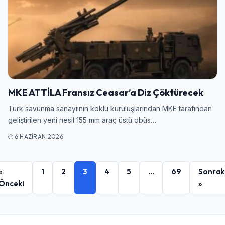
MKE ATTİLA Fransız Ceasar’a Diz Çöktürecek
Türk savunma sanayiinin köklü kuruluşlarından MKE tarafından
geliştirilen yeni nesil 155 mm araç üstü obüs…
6 HAZIRAN 2026
«
1
2
3
4
5
…
69
Sonrak
Önceki
»