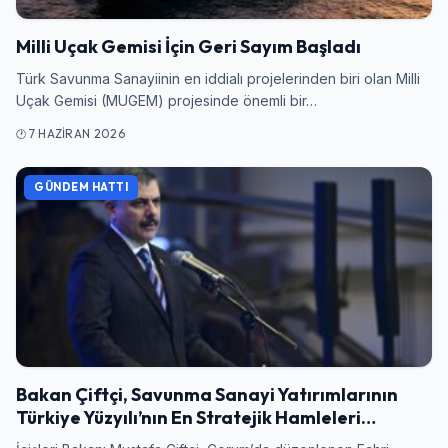
Şifre
Milli Uçak Gemisi İçin Geri Sayım Başladı
Türk Savunma Sanayiinin en iddialı projelerinden biri olan Milli
Uçak Gemisi (MUGEM) projesinde önemli bir…
Beni Hatırla
Şifremi Unuttum
7 HAZIRAN 2026
Giriş Yap
GÜNDEM HATTI
Bakan Çiftçi, Savunma Sanayi Yatırımlarının
Türkiye Yüzyılı’nın En Stratejik Hamleleri…