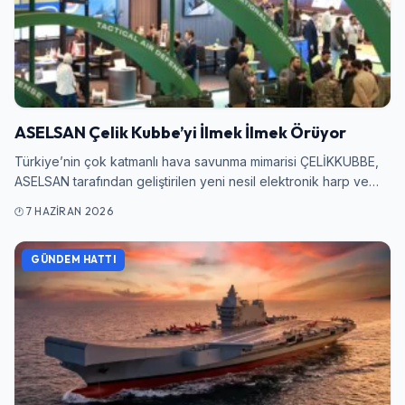
ASELSAN Çelik Kubbe’yi İlmek İlmek Örüyor
Türkiye’nin çok katmanlı hava savunma mimarisi ÇELİKKUBBE,
ASELSAN tarafından geliştirilen yeni nesil elektronik harp ve…
7 HAZIRAN 2026
GÜNDEM HATTI
Giriş Yap
Kullanıcı Adı veya E-posta