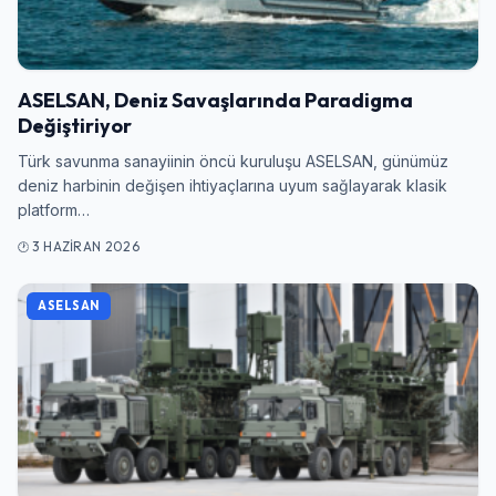
Şifre
ASELSAN, Deniz Savaşlarında Paradigma
Değiştiriyor
Beni Hatırla
Şifremi Unuttum
Türk savunma sanayiinin öncü kuruluşu ASELSAN, günümüz
deniz harbinin değişen ihtiyaçlarına uyum sağlayarak klasik
platform…
Giriş Yap
3 HAZIRAN 2026
ASELSAN