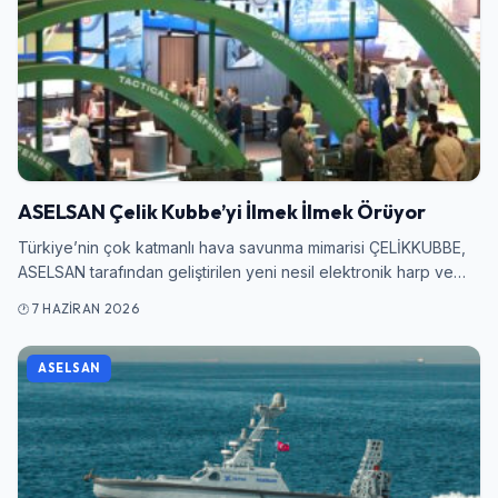
ASELSAN Çelik Kubbe’yi İlmek İlmek Örüyor
Türkiye’nin çok katmanlı hava savunma mimarisi ÇELİKKUBBE,
ASELSAN tarafından geliştirilen yeni nesil elektronik harp ve…
7 HAZIRAN 2026
ASELSAN
Giriş Yap
Kullanıcı Adı veya E-posta